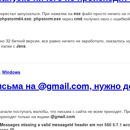
ерестал запускаться. При нажатии на
exe
файл просто ничего не п
phpstorm64.exe
,
phpstorm.exe
через
cmd
получил окно с ошибко
нно 32 битной версии, все равно ничего не заработало, оказалось 
о папки с
Java
.
,
Windows
исьма на @gmail.com, нужно 
начали поступать жалобы, что письма с сайта не всем приходят. П
 приходят только на ящики
@gmail.com
.
Messages missing a valid messageId header are not 550 5.7.1 ac
sage-ID
.