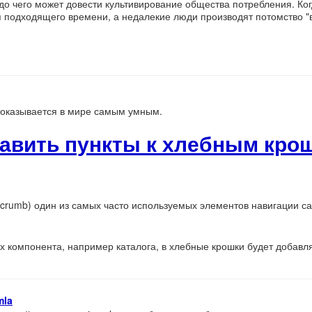
до чего может довести культивирование общества потребления. Ко
 подходящего времени, а недалекие люди производят потомство "в
 оказывается в мире самым умным.
бавить пункты к хлебным крош
dcrumb) один из самых часто используемых элементов навигации са
х компонента, например каталога, в хлебные крошки будет добавля
mla