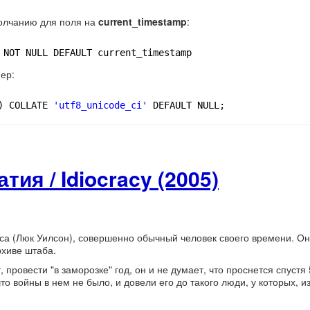
олчанию для поля на
current_timestamp
:
 NOT NULL DEFAULT current_timestamp
ер:
) COLLATE 
'utf8_unicode_ci'
DEFAULT NULL;
ия / Idiocracy (2005)
са (Люк Уилсон), совершенно обычный человек своего времени. О
рхиве штаба.
провести "в заморозке" год, он и не думает, что проснется спустя 
о войны в нем не было, и довели его до такого люди, у которых, и