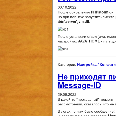
03.10.2022
После обновления
PHPstorm
он п
но при попытке запустить вместо
\bin\server\jvm.dll
:
После установки
oracle java
, име
настройках
JAVA_HOME
- путь д
Категории:
Настройка / Конфиги
Не приходят п
Message-ID
29.09.2022
В какой-то "прекрасный" момент 
рассмотрении, оказалось, что не
В логах по ним было сообщение:
уходят письма без заголовка
Mes