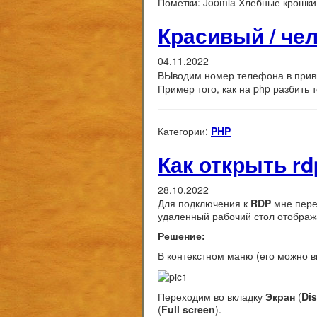
Пометки:
Joomla Хлебные крошки 
Красивый / че
04.11.2022
ВЫводим номер телефона в прив
Пример того, как на php разбить 
Категории:
PHP
Как открыть rd
28.10.2022
Для подключения к
RDP
мне пере
удаленный рабочий стол отображ
Решение:
В контекстном маню (его можно 
Переходим во вкладку
Экран
(
Dis
(
Full screen
).