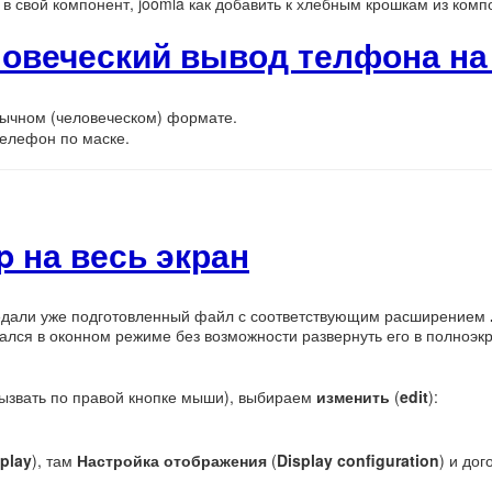
в свой компонент, joomla как добавить к хлебным крошкам из комп
ловеческий вывод телфона на
ычном (человеческом) формате.
телефон по маске.
p на весь экран
дали уже подготовленный файл с соответствующим расширением
ался в оконном режиме без возможности развернуть его в полноэк
вызвать по правой кнопке мыши), выбираем
изменить
(
edit
):
play
), там
Настройка отображения
(
Display configuration
) и до