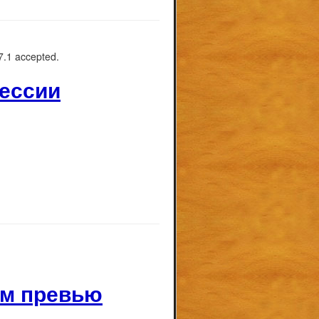
7.1 accepted.
сессии
им превью