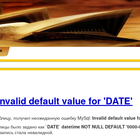
к
valid default value for 'DATE'
аблицу, получил неожиданную ошибку MySql:
Invalid default value f
блицы было задано как
`DATE` datetime NOT NULL DEFAULT '0000-0
 запись стала невалидной.