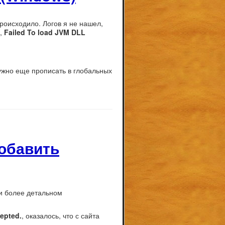
роисходило. Логов я не нашел,
й,
Failed To load JVM DLL
нужно еще прописать в глобальных
добавить
ри более детальном
cepted.
, оказалось, что с сайта