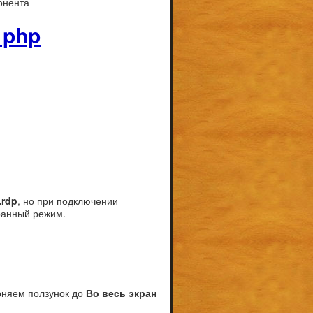
онента
 php
.rdp
, но при подключении
ранный режим.
гоняем ползунок до
Во весь экран