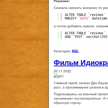
Решение:
Сначала сменить значение по ум
1
ALTER TABLE `reviews` 
2
MODIFY `
DATE
` datetime
а потом добавить нужное, наприм
1
ALTER TABLE `reviews`
2
ADD `TEST` varchar(255
Категории:
SQL
Фильм Идиократ
20.11.2022
Главный герой, капрал Джо Бауэр
рост, а просиживание штанов в а
Подписавшись на военный проект, 
напоминает постапокалипсис. И чт
обратную строну.