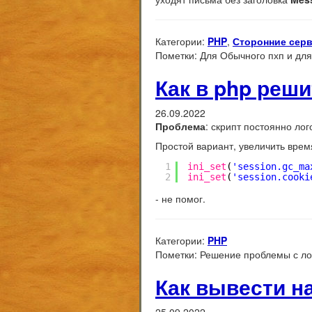
Категории:
PHP
,
Сторонние сер
Пометки:
Для Обычного пхп и для 
Как в php реш
26.09.2022
Проблема
: скрипт постоянно ло
Простой вариант, увеличить врем
1
ini_set
(
'session.gc_ma
2
ini_set
(
'session.cooki
- не помог.
Категории:
PHP
Пометки:
Решение проблемы с л
Как вывести на