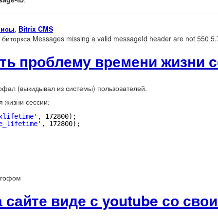
висы
,
Bitrix CMS
биторкса Messages missing a valid messageId header are not 550 5.
ить проблему времени жизни 
гофал (выкидывал из системы) пользователей.
я жизни сессии:
xlifetime'
, 172800);
e_lifetime'
, 172800);
огофом
 сайте виде с youtube со сво