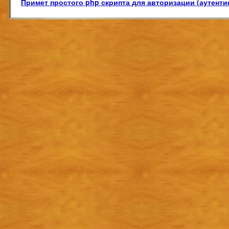
Примет простого php скрипта для авторизации (аутент