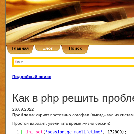
Главная
Блог
Поиск
Подробный поиск
Как в php решить проб
26.09.2022
Проблема
: скрипт постоянно логофал (выкидывал из систем
Простой вариант, увеличить время жизни сессии:
1
ini_set
(
'session.gc_maxlifetime'
, 172800);