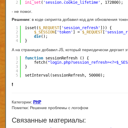
2
ini_set
(
'session.cookie_lifetime'
, 172800);
- не помог.
Решение
: в коде скприпта добавил код для обновления токен
1
isset(
$_REQUEST
[
'session_refresh'
])) {
2
$_SESSION
[
'token'
] = 
$_REQUEST
[
'session_r
3
die
();
4
}
А на страницах добавил JS, который периодически дергает э
1
function
sessionRefresh () {
2
fetch(
"login.php?session_refresh=<?=$_SES
3
}
4
5
setInterval(sessionRefresh, 50000);
Категории:
PHP
Пометки:
Решение проблемы с логофом
Связанные материалы: