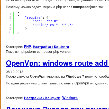
Поэтому можно задать версию php через
composer.json
так:
1
{
2
"require"
: {
3
"php"
: 
"^7.0"
,
4
"oddler/test"
: 
"^1.5"
5
}
6
}
Категории:
PHP
,
Настройка / Конфиги
Пометки:
phpstorm composer php version
OpenVpn: windows route add 
08.12.2018
После запуска
OpenVpn
клиента, на
Windows 7
получил сооб
По идее решением служит запуск клиента OpenVpn от админист
Категории:
Настройка / Конфиги
,
Windows
Документ Экселя при печати