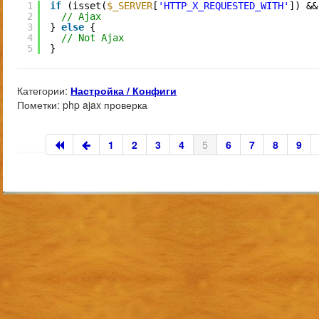
1
if
(isset(
$_SERVER
[
'HTTP_X_REQUESTED_WITH'
]) &&
2
// Ajax
3
} 
else
{
4
// Not Ajax
5
}
Категории:
Настройка / Конфиги
Пометки:
php ajax проверка
1
2
3
4
5
6
7
8
9