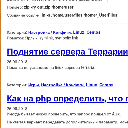
Пример:
zip -ry out.zip /home/user
Создание ссылки:
ln -s /home/user/files /home/_UserFiles
Категории:
Настройка / Конфиги
,
Linux
,
Centos
Пометки:
Ярлык, symlink, symbolic link
Поднятие сервера Террарии
26.06.2018
Пометка по установке на linux сервера terraria.
Категории:
Игры
,
Настройка / Конфиги
,
Linux
,
Centos
Как на php определить, что
26.06.2018
Иногда бывает нужно проверить, что запрос пришел от Ajax.
Не считая вариант передавать дополнительный параметр, мож