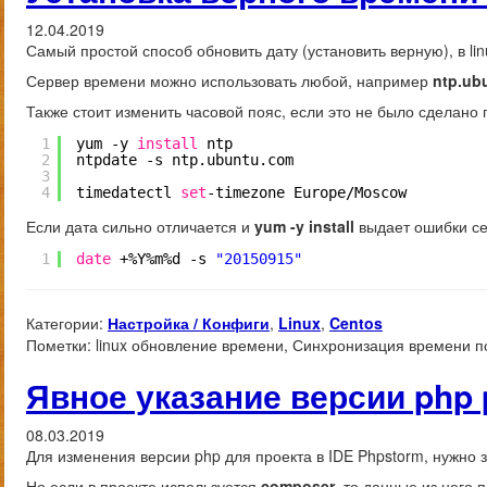
12.04.2019
Самый простой способ обновить дату (установить верную), в li
Сервер времени можно использовать любой, например
ntp.ub
Также стоит изменить часовой пояс, если это не было сделано 
1
yum -y 
install
ntp
2
ntpdate -s ntp.ubuntu.com
3
4
timedatectl 
set
-timezone Europe
/Moscow
Если дата сильно отличается и
yum -y install
выдает ошибки се
1
date
+%Y%m%d -s 
"20150915"
Категории:
Настройка / Конфиги
,
Linux
,
Centos
Пометки:
linux обновление времени, Синхронизация времени по 
Явное указание версии php
08.03.2019
Для изменения версии php для проекта в IDE Phpstorm, нужно 
Но если в проекте используется
composer
, то данные из него 