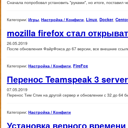
Сначала попробовал установить "руками", но итоге, поставил ч
Категории:
Игры
,
Настройка / Конфиги
,
Linux
,
Docker
,
Cento
mozilla firefox стал откры
26.05.2019
После обновления ФайрФокса до 67 версии, все внешние ссылки
Категории:
Настройка / Конфиги
,
FireFox
Перенос Teamspeak 3 server
07.05.2019
Перенос Тим Спик на другой сервер и обновлении с 32 до 64 б
Категории:
Настройка / Конфиги
Установка верного времени