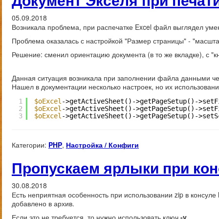
05.09.2018
Возникала проблема, при распечатке Excel файл выглядел ум
Проблема оказалась с настройкой "Размер страницы" - "масшта
Решение: сменил ориентацию документа (в то же вкладке), с "к
Данная ситуация возникала при заполнении файла данными че
Нашел в документации несколько настроек, но их использовани
1
$oExcel
->getActiveSheet()->getPageSetup()->setF
2
$oExcel
->getActiveSheet()->getPageSetup()->setF
3
$oExcel
->getActiveSheet()->getPageSetup()->setS
Категории:
PHP
,
Настройка / Конфиги
Пропускаем ярлыки при кон
30.08.2018
Есть неприятная особенность при использовании zip в консуле 
добавлено в архив.
Если это не требуется, то нужно использовать ключ
-y