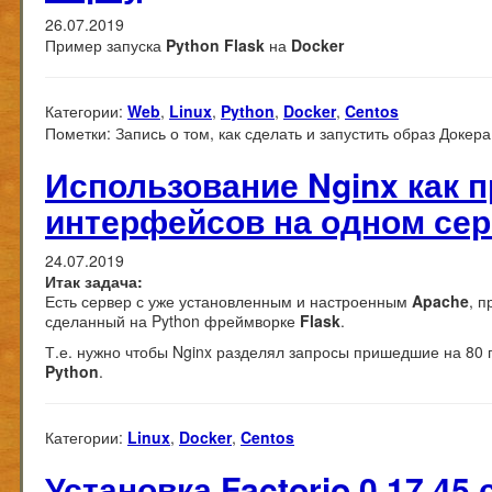
26.07.2019
Пример запуска
Python Flask
на
Docker
Категории:
Web
,
Linux
,
Python
,
Docker
,
Centos
Пометки:
Запись о том, как сделать и запустить образ Докера
Использование Nginx как 
интерфейсов на одном серв
24.07.2019
Итак задача:
Есть сервер с уже установленным и настроенным
Apache
, 
сделанный на Python фреймворке
Flask
.
Т.е. нужно чтобы Nginx разделял запросы пришедшие на 80 
Python
.
Категории:
Linux
,
Docker
,
Centos
Установка Factorio 0.17.45 