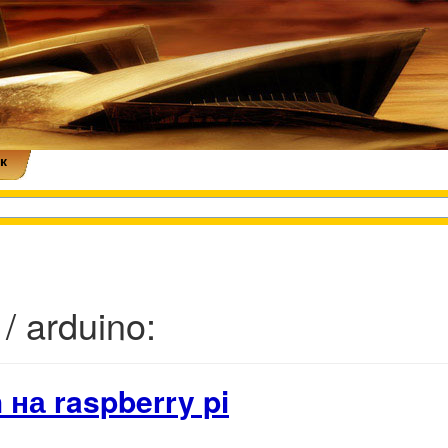
к
 / arduino:
на raspberry pi