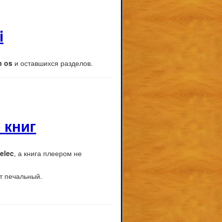
i
n os
и оставшихся разделов.
 книг
eelec
, а книга плеером не
ат печальный.