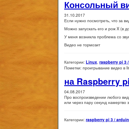
Консольный ви
31.10.2017
Если нужно посмотреть, что за ви
Можно запускать его и рож X (в д
У меня возникла проблема со звук
Видео не тормозит
Категории:
Linux
,
raspberry pi 3 
Пометки:
проигрывание видео в li
на Raspberry p
04.08.2017
Про воспроизведении любого видео
или через пару секунд намертво 
Категории:
raspberry pi 3 / ardui