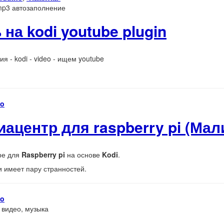
g mp3 автозаполнение
 на kodi youtube plugin
я - kodi - video - ищем youtube
no
диацентр для raspberry pi (Ма
ре для
Raspberry pi
на основе
Kodi
.
и имеет пару странностей.
no
р видео, музыка