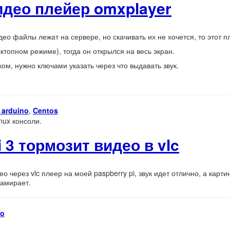
део плейер omxplayer
део файлы лежат на сервере, но скачивать их не хочется, то этот 
сктопном режиме), тогда он открылся на весь экран.
ом, нужно ключами указать через что выдавать звук.
/ arduino
,
Centos
nux консоли.
i 3 тормозит видео в vlc
 через vlc плеер на моей paspberry pi, звук идет отлично, а карт
замирает.
no