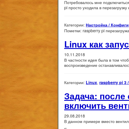
Потребовалось мне подключитьс
pi просто уходила в перезагрузку
Категории:
Настройка / Конфиги
Пометки:
raspberry pi перезагруж
Linux как зап
10.11.2018
В частности идея была в том чтоб
воспроизведение останавливалос
Категории:
Linux
,
raspberry pi 3 
Задача: после
включить вент
29.08.2018
В данном примере вместо вентиля