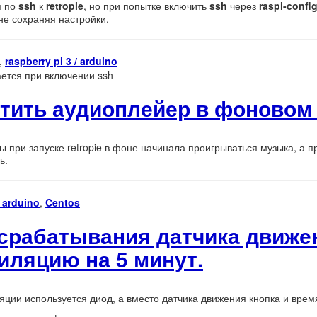
я по
ssh
к
retropie
, но при попытке включить
ssh
через
raspi-confi
 не сохраняя настройки.
,
raspberry pi 3 / arduino
ается при включении ssh
устить аудиоплейер в фоновом
ы при запуске retropie в фоне начинала проигрываться музыка, а п
ь.
/ arduino
,
Centos
 срабатывания датчика движе
иляцию на 5 минут.
ции используется диод, а вместо датчика движения кнопка и время 