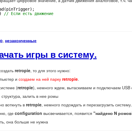
вращает цифровое значение, а датчик движения аналоговое, т.ч. ча
ad(pinTrigger);
) 
// Если есть движение 
no
,
незаконченные
качать игры в систему.
создать
retropie
, то для этого нужно:
мпьютер и
создаем на ней парку
retropie
.
истеме (
retropie
), немного ждем, вытаскиваем и подключаем USB
структура, залить в нее ромы
о воткнуть в
retropie
, немного подождать и перезагрузить систему.
еню, где
configuration
высвечивается, появится
"найдено N ромов
ть, она больше не нужна