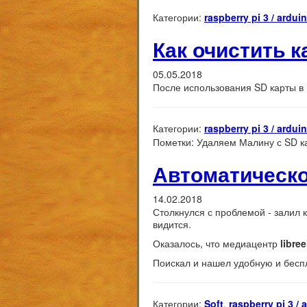
Категории:
raspberry pi 3 / ardui
Как очистить к
05.05.2018
После использования SD карты в
Категории:
raspberry pi 3 / ardui
Пометки:
Удаляем Малину с SD к
Автоматическо
14.02.2018
Столкнулся с проблемой - залил 
видится.
Оказалось, что медиацентр
libree
Поискал и нашел удобную и бесп
Категории:
Soft
,
raspberry pi 3 / 