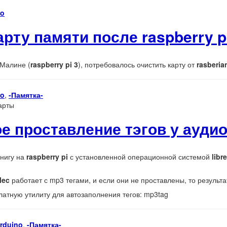
no
арту памяти после raspberry p
 Малине (
raspberry pi 3
), потребовалось очистить карту от
rasberia
no
,
-Памятка-
арты
е проставление тэгов у аудио
книгу на
raspberry pi
с установленной операционной системой
libr
lec
работает с mp3 тегами, и если они не проставлены, то результ
латную утилиту для автозаполнения тегов:
mp3tag
arduino
,
-Памятка-