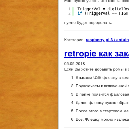
Еще нужно учесть, что кнопка воз
1
TriggerVal = digitalRe
2
if
(TriggerVal == HIGH
нужно будет переделать.
Категории:
raspberry pi 3 / ardui
retropie как за
05.05.2018
Если Вы хотите добавить ромы в 
Втыкаем USB флешку в ко
Подключаем к включенной с
В папке появится файловая 
Далее флешку нужно обратн
После этого в стартовом м
Все. Флешку можно извлека