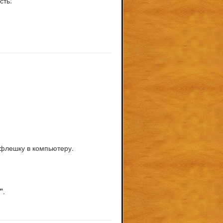
сть:
 флешку в компьютеру.
"
.