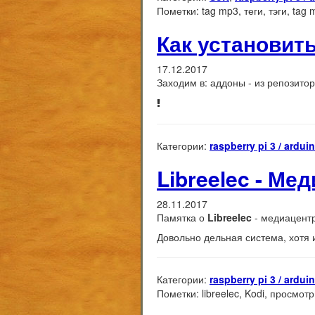
Пометки:
tag mp3, теги, тэги, ta
Как установить
17.12.2017
Заходим в: аддоны - из репозитори
Категории:
raspberry pi 3 / ardui
Libreelec - Ме
28.11.2017
Памятка о
Libreelec
- медиацент
Довольно дельная система, хотя 
Категории:
raspberry pi 3 / ardui
Пометки:
libreelec, Kodi, просмот