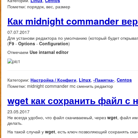
Категории:
Linux
,
Centos
Пометки:
порядок, вес, размер
Как midnight commander ве
07.07.2017
Для установи редактора по умолчанию (который будет открыва
(
F9
-
Options
-
Configuration
)
Отмечаем
Use intarnal editor
Категории:
Настройка / Конфиги
,
Linux
,
-Памятка-
,
Centos
Пометки:
midnight commander mc сменить редактор
wget как сохранить файл с
23.05.2017
Не всегда удобно, что файл скачиваемый, через
wget
, файл им
делать.
На такой случай у
wget
, есть ключ позволяющий сохранять ск