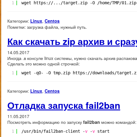
1
wget https:
//
...
/target
.zip -O 
/home/TMP/01
.zip
Категории:
Linux
,
Centos
Пометки:
загрузка файла, нужный путь.
Как скачать zip архив и сраз
14.05.2017
Иногда .в консуле linux системы, нужно скачать архив распако
Сделать это можно одной строчкой:
1
wget -qO- -O tmp.zip https:
//downloads/target
.z
Категории:
Linux
,
Centos
Отладка запуска fail2ban
11.05.2017
Посмотреть информацию по запуску
fail2ban
можно командой:
1
/usr/bin/fail2ban-client
-
v
-
v
start