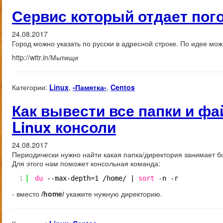
Сервис который отдает пого
24.08.2017
Город можно указать по русски в адресной строке. По идее мож
http://wttr.in/Мытищи
Категории:
Linux
,
-Памятка-
,
Centos
Как вывести все папки и ф
Linux консоли
24.08.2017
Периодически нужно найти какая папка/директория занимает бо
Для этого нам поможет консольная команда:
1
du
--max-depth=1 
/home/
| 
sort
-n -r
- вместо
/home/
укажите нужную директорию.