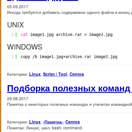
05.09.2017
Иногда требуется добавить содержимое одного файла в конец 
UNIX
1
cat
image1.jpg archive.rar > image2.jpg
WINDOWS
1
copy 
/b
image1.jpg+archive.rar image2.jpg
Категории:
Linux
,
Script / Tool
,
Centos
Подборка полезных команд 
29.08.2017
Памятка о некоторых полезных командах и утилитах командной 
Категории:
Linux
,
-Памятка-
,
Centos
Пометки:
Линукс, шел, bash, command.