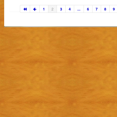
1
2
3
4
...
6
7
8
9