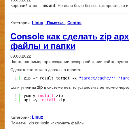
Короткий ответ -
mount
. Но если было бы все так просто, то 
Категории:
Linux
,
-Памятка-
,
Centos
Console как сделать zip а
файлы и папки
09.08.2022
Часто, например при создании резервной копии сайта, нужно 
Сделать это можно довольно просто:
1
zip -r result target -x 
"target/cache/*"
"tar
Если утилиты
zip
в системе нет, то установить ее можно чере
1
yum-y 
install
zip
2
apt -y 
install
zip
Категории:
Linux
Пометки:
zip console исключить файлы