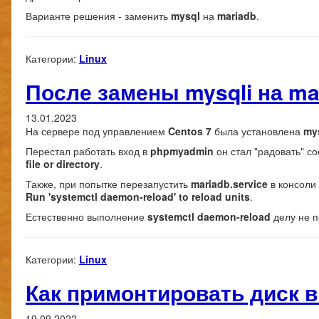
Варианте решения - заменить
mysql
на
mariadb
.
Категории:
Linux
После замены mysqli на m
13.01.2023
На сервере под управлением
Centos 7
была установлена
my
Перестал работать вход в
phpmyadmin
он стал "радовать" 
file or directory
.
Также, при попытке перезапустить
mariadb.service
в консоли
Run 'systemctl daemon-reload' to reload units
.
Естественно выполнение
systemctl daemon-reload
делу не п
Категории:
Linux
Как примонтировать диск в 
19.09.2022