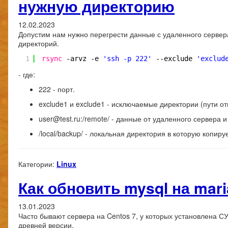
нужную директорию
12.02.2023
Допустим нам нужно перегрести данные с удаленного сервер
директорий.
1
rsync
-arvz -e 
'ssh -p 222'
--exclude 
'exclud
- где:
222 - порт.
exclude1 и exclude1 - исключаемые директории (пути о
user@test.ru:/remote/ - данные от удаленного сервера 
/local/backup/ - локальная директория в которую копиру
Категории:
Linux
Как обновить mysql на mari
13.01.2023
Часто бывают сервера на Centos 7, у которых установлена 
древней версии.