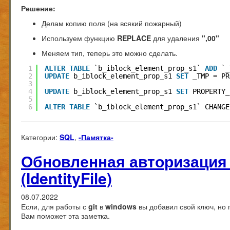
Решение:
Делам копию поля (на всякий пожарный)
Используем функцию
REPLACE
для удаления
",00"
Меняем тип, теперь это можно сделать.
1
ALTER
TABLE
`b_iblock_element_prop_s1` 
ADD
`_
2
UPDATE
b_iblock_element_prop_s1 
SET
_TMP = PR
3
4
UPDATE
b_iblock_element_prop_s1 
SET
PROPERTY_
5
6
ALTER
TABLE
`b_iblock_element_prop_s1` CHANGE
Категории:
SQL
,
-Памятка-
Обновленная авторизация в
(IdentityFile)
08.07.2022
Если, для работы с
git
в
windows
вы добавил свой ключ, но
Вам поможет эта заметка.