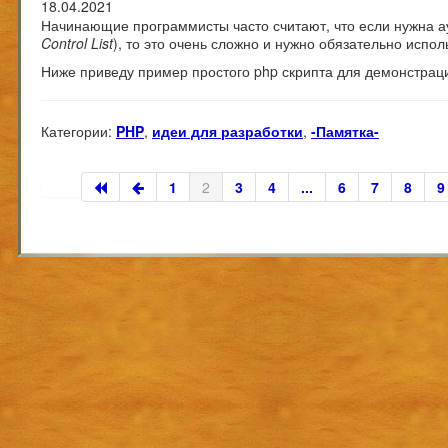
18.04.2021
Начинающие программисты часто считают, что если нужна а
Control List
), то это очень сложно и нужно обязательно испо
Ниже приведу пример простого php скрипта для демонстрации
Категории:
PHP
,
идеи для разработки
,
-Памятка-
1
2
3
4
...
6
7
8
9