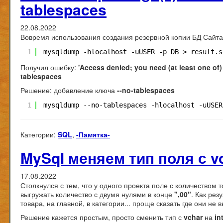
tablespaces
22.08.2022
Вовремя использования создания резервной копии БД Сайта
1
mysqldump -hlocalhost -uUSER -p DB > result.s
Получил ошибку:
'Access denied; you need (at least one of)
tablespaces
Решение: добавление ключа
--no-tablespaces
1
mysqldump --no-tablespaces -hlocalhost -uUSER
Категории:
SQL
,
-Памятка-
MySql меняем тип поля с vc
17.08.2022
Столкнулся с тем, что у одного проекта поле с количеством
выгружать количество с двумя нулями в конце
",00"
. Как рез
товара, на главной, в категории... проще сказать где они не 
Решение кажется простым, просто сменить тип с
vchar
на
in