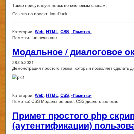
Также присутствует поиск по ключевым словам.
Ссылка на проект:
IconDuck
.
Категории:
Web
,
HTML
,
CSS
,
-Памятка-
Пометки:
fontawesome
Модальное / диалоговое о
28.05.2021
Демонстрация простого трюка, который позволяет сделать д
Категории:
Web
,
HTML
,
CSS
,
-Памятка-
Пометки:
CSS Модальное окно, CSS диалоговое окно
Примет простого php скри
(аутентификации) пользов