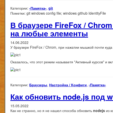
Категории:
-Памятка-
,
git
Пометки:
git windows config file; windows github IdentityFile
В браузере FireFox / Chro
на любые элементы
14.06.2022
У браузере FireFox / Chrom, при нажатии мышкой почти куда
Оказалось, что этот режим называетя "Активный курсов" и 
Категории:
Браузеры
,
Настройка / Конфиги
,
-Памятка-
Как обновить node.js под 
15.05.2022
Как не странно, но я не нашел способа обновить
nodejs
из к