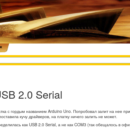
к
SB 2.0 Serial
ка с гордым названием Arduino Uno. Попробовал залит на нее при
 поставила кучу драйверов, на платку ничего залить не может.
ределилась как USB 2.0 Serial, а не как COM3 (так обещалось в оф