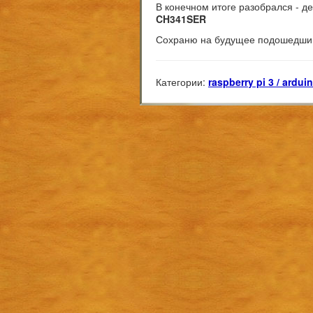
В конечном итоге разобрался - де
CH341SER
Сохраню на будущее подошедший 
Категории:
raspberry pi 3 / ardui