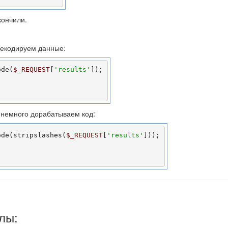
кончили.
декодируем данные:
ode(
$_REQUEST
[
'results'
]);



 немного дорабатываем код:
ode(stripslashes(
$_REQUEST
[
'results'
]));



лы: