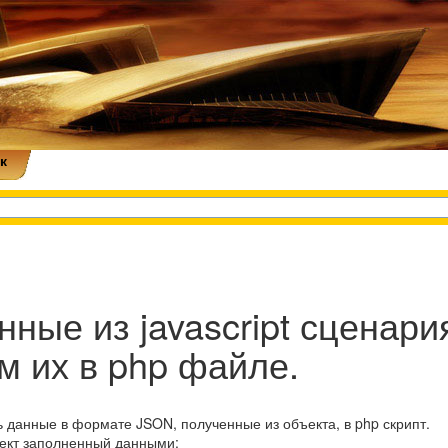
к
ные из javascript сценари
 их в php файле.
 данные в формате JSON, полученные из объекта, в php скрипт.
ъект заполненный данными: