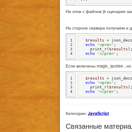
На этом с файлом js сценария за
На стороне сервера получаем и 
1
$results
 = json_dec
2
echo
'<pre>'
;

3
    print_r(
$results
);
4
echo
'</pre>'
;
Если включены magic_quotes , но
1
$results
 = json_dec
2
echo
'<pre>'
;

3
    print_r(
$results
);
4
echo
'</pre>'
;
Категории:
JavaScript
Связанные материа