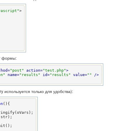
vascript"
>

у формы:
thod=
"post"
 action=
"test.php"
>
en"
 name=
"results"
 id=
"results"
 value=
""
 />
ry используется только для удобства):
on
(){

ingify(oVars);

str);

it();
