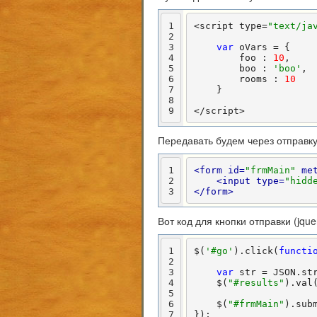
1
<script type=
"text/ja
2
3
var
 oVars = {

4
        foo : 
10
,

5
        boo : 
'boo'
,

6
        rooms : 
10
7
    }

8
9
</script>
Передавать будем через отправк
1
<form id=
"frmMain"
 me
2
<input type=
"hidd
3
</form>
Вот код для кнопки отправки (jque
1
$(
'#go'
).click(
functi
2
3
var
 str = JSON.str
4
    $(
"#results"
).val(
5
6
    $(
"#frmMain"
).subm
7
});