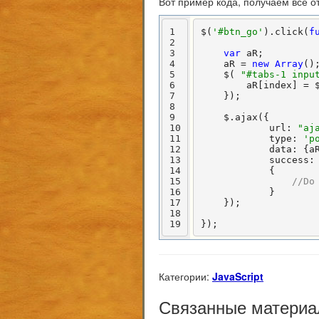
Вот пример кода, получаем все 
1
$(
'#btn_go'
).click(
f
2
3
var
 aR;

4
    aR = 
new
Array
();
5
    $( 
"#tabs-1 inpu
6
        aR[index] = 
7
    });

8
9
    $.ajax({

10
            url: 
"aj
11
            type: 
'p
12
            data: {aR
13
            success:
14
            {

15
//Do
16
            }

17
    });

18
19
});    
Категории:
JavaScript
Связанные материа