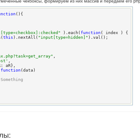
отмеченные чекбоксы, формируем из них массив и передаем его ph
unction
(){



t[type=checkbox]:checked"
 ).each(
function
( index ) {

$(
this
).nextAll(
"input[type=hidden]"
).val();

ax.php?task=get_array"
,

ost'
,

: aR},

 
function
(data)

 Something
лы: