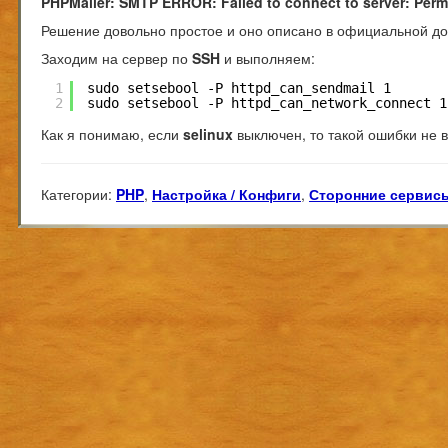
PHPMailer: SMTP ERROR: Failed to connect to server: Perm
Решение довольно простое и оно описано в
официальной до
Заходим на сервер по
SSH
и выполняем:
1
sudo setsebool -P httpd_can_sendmail 1
2
sudo setsebool -P httpd_can_network_connect 1
Как я понимаю, если
selinux
выключен, то такой ошибки не в
Категории:
PHP
,
Настройка / Конфиги
,
Сторонние сервис