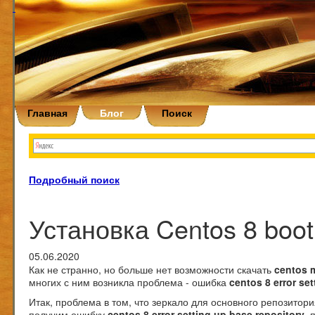
Главная
Блог
Поиск
Подробный поиск
Установка Centos 8 boot
05.06.2020
Как не странно, но больше нет возможности скачать
centos 
многих с ним возникла проблема - ошибка
centos 8 error se
Итак, проблема в том, что зеркало для основного репозитор
получим ошибку
centos 8 error setting up base repository
, 