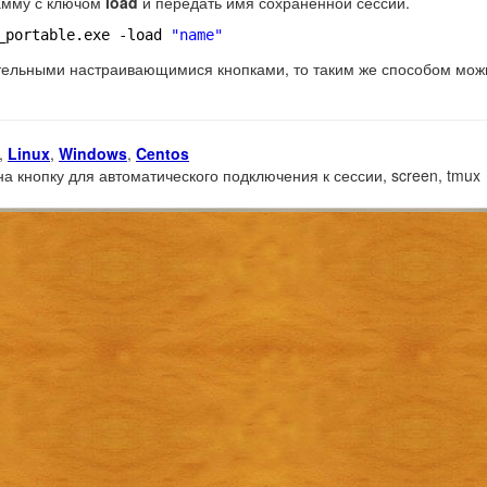
рамму с ключом
load
и передать имя сохраненной сессии.
_portable
.exe -load 
"name"
ительными настраивающимися кнопками, то таким же способом мож
,
Linux
,
Windows
,
Centos
 на кнопку для автоматического подключения к сессии, screen, tmux