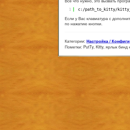
Все что нужно, это вызвать прог
1
c:
/path_to_kitty/kitty
Если у Вас клавиатура с дополн
по нажатию кнопки.
Категории:
Настройка / Конфиги
Пометки:
PutTy, Kitty, ярлык бинд