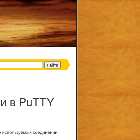
ии в PuTTY
то используемых соединений.