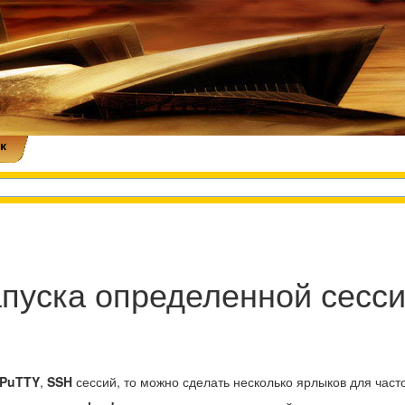
к
апуска определенной сесс
PuTTY
,
SSH
сессий, то можно сделать несколько ярлыков для час