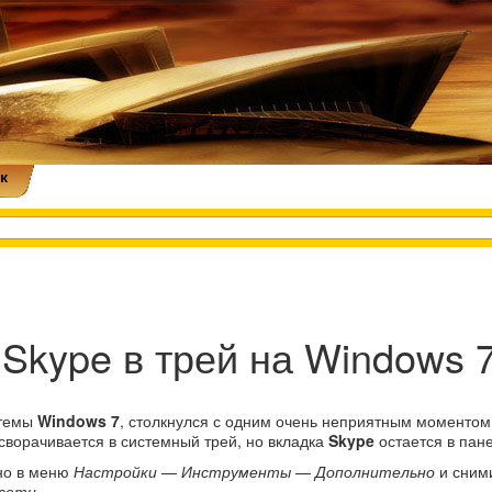
к
 Skype в трей на Windows 
стемы
Windows 7
, столкнулся с одним очень неприятным моментом
 сворачивается в системный трей, но вкладка
Skype
остается в пане
но в меню
Настройки
—
Инструменты
—
Дополнительно
и сними
 сети