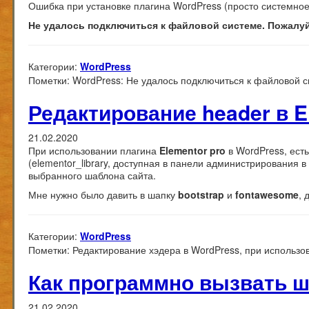
Ошибка при установке плагина WordPress (просто системно
Не удалось подключиться к файловой системе. Пожалуй
Категории:
WordPress
Пометки:
WordPress: Не удалось подключиться к файловой с
Редактирование header в E
21.02.2020
При использовании плагина
Elementor pro
в WordPress, ест
(elementor_library, доступная в панели администрирования в
выбранного шаблона сайта.
Мне нужно было давить в шапку
bootstrap
и
fontawesome
, 
Категории:
WordPress
Пометки:
Редактирование хэдера в WordPress, при использов
Как программно вызвать ш
21.02.2020