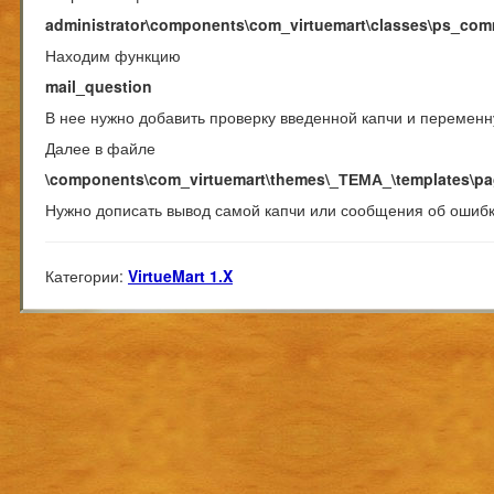
administrator\components\com_virtuemart\classes\ps_co
Находим функцию
mail_question
В нее нужно добавить проверку введенной капчи и переменн
Далее в файле
\components\com_virtuemart\themes\_ТЕМА_\templates\pa
Нужно дописать вывод самой капчи или сообщения об ошибк
Категории:
VirtueMart 1.X