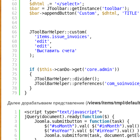
60
$dhtml
.= 
'</select>'
;
61
$bar
= JToolbar::getInstance(
'toolbar'
);
62
$bar
->appendButton(
'Custom'
, 
$dhtml
, 
'TITLE'
63
64
65
66
JToolBarHelper::custom(
67
'items.issue_invoices'
,
68
'edit'
, 
69
'edit'
, 
70
'Выставить счета'
71
);
72
73
74
if
(
$this
->canDo->get(
'core.admin'
))
75
{
76
JToolBarHelper::divider();
77
JToolBarHelper::preferences(
'com_soinvoice
78
}
79
}
Далее дорабатываем представление (
/views/items/tmpl/defaul
1
<script type=
"text/javascript"
>
2
jQuery(document).ready(
function
($) {
3
Joomla.submitbutton = 
function
(task) {
4
$(
"#soMonth"
).val( $(
"#inMonth"
).val()
5
$(
"#soYear"
).val( $(
"#inYear"
).val() )
6
Joomla.submitform(task, document.getEl