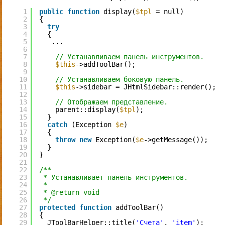
1
public
function
display(
$tpl
= null)
2
{
3
try
4
{
5
...
6
7
// Устанавливаем панель инструментов.
8
$this
->addToolBar();
9
10
// Устанавливаем боковую панель.
11
$this
->sidebar = JHtmlSidebar::render();
12
13
// Отображаем представление.
14
parent::display(
$tpl
);
15
}
16
catch
(Exception 
$e
)
17
{
18
throw
new
Exception(
$e
->getMessage());
19
}
20
}
21
22
/**
23
* Устанавливает панель инструментов.
24
*
25
* @return void
26
*/
27
protected
function
addToolBar()
28
{
29
JToolBarHelper::title(
'Счета'
, 
'item'
);