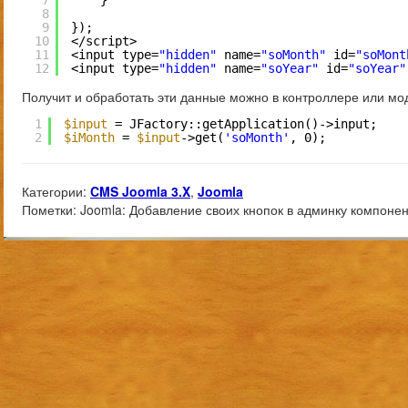
7
}
8
9
});
10
</script>
11
<input type=
"hidden"
name=
"soMonth"
id=
"soMont
12
<input type=
"hidden"
name=
"soYear"
id=
"soYear"
Получит и обработать эти данные можно в контроллере или мо
1
$input
= JFactory::getApplication()->input;
2
$iMonth
= 
$input
->get(
'soMonth'
, 0);
Категории:
CMS Joomla 3.X
,
Joomla
Пометки:
Joomla: Добавление своих кнопок в админку компоне