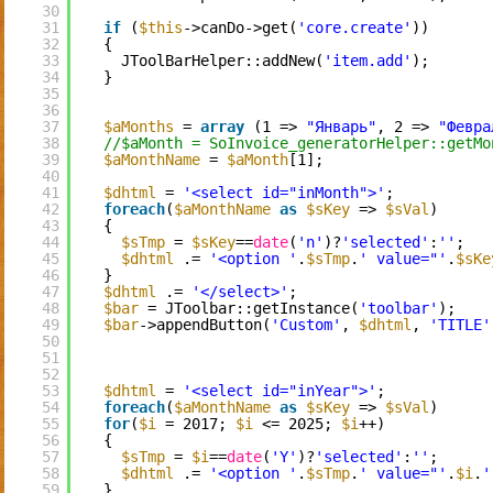
30
31
if
(
$this
->canDo->get(
'core.create'
))
32
{
33
JToolBarHelper::addNew(
'item.add'
);
34
}
35
36
37
$aMonths
= 
array
(1 => 
"Январь"
, 2 => 
"Февра
38
//$aMonth = SoInvoice_generatorHelper::getMo
39
$aMonthName
= 
$aMonth
[1];
40
41
$dhtml
= 
'<select id="inMonth">'
;
42
foreach
(
$aMonthName
as
$sKey
=> 
$sVal
)
43
{
44
$sTmp
= 
$sKey
==
date
(
'n'
)?
'selected'
:
''
;
45
$dhtml
.= 
'<option '
.
$sTmp
.
' value="'
.
$sKe
46
}
47
$dhtml
.= 
'</select>'
;
48
$bar
= JToolbar::getInstance(
'toolbar'
);
49
$bar
->appendButton(
'Custom'
, 
$dhtml
, 
'TITLE'
50
51
52
53
$dhtml
= 
'<select id="inYear">'
;
54
foreach
(
$aMonthName
as
$sKey
=> 
$sVal
)
55
for
(
$i
= 2017; 
$i
<= 2025; 
$i
++)
56
{
57
$sTmp
= 
$i
==
date
(
'Y'
)?
'selected'
:
''
;
58
$dhtml
.= 
'<option '
.
$sTmp
.
' value="'
.
$i
.
'
59
}