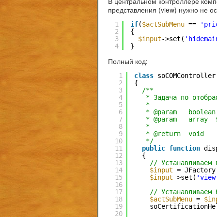
В центральном контроллере ком
представления (view) нужно не о
1
if
(
$actSubMenu
== 
'pri
2
{
3
$input
->set(
'hidemai
4
}
Полный код:
1
class
soCOMController
2
{
3
/**
4
* Задача по отобра
5
*
6
* @param   boolean
7
* @param   array  
8
*
9
* @return  void
10
*/
11
public
function
dis
12
{
13
// Устанавливаем 
14
$input
= JFactory
15
$input
->set(
'view
16
17
// Устанавливаем 
18
$actSubMenu
= 
$in
19
soCertificationHe
20