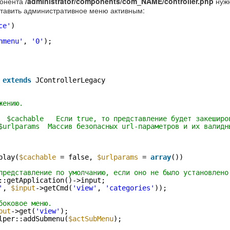
понента
/administrator/components/com_NAME/controller.php
нужн
ставить административное меню активным:
ce'
)
nmenu'
, 
'0'
);
 
extends
JControllerLegacy
жению.
  $cachable   Если true, то представление будет закеширо
$urlparams  Массив безопасных url-параметров и их валидн
play(
$cachable
= false, 
$urlparams
= 
array
())
представление по умолчанию, если оно не было установлено
::getApplication()->input;
'
, 
$input
->getCmd(
'view'
, 
'categories'
));
боковое меню.
put
->get(
'view'
);
lper::addSubmenu(
$actSubMenu
);