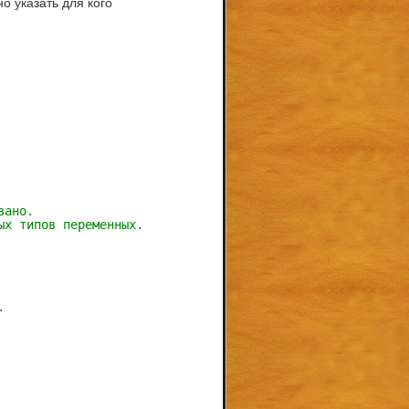
о указать для кого
вано.
ых типов переменных.
.