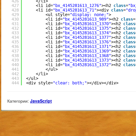
426
</li>
427
<li id=
"bx_4145281613_1276"
><h2 
class
=
"bx
428
<li id=
"bx_4145281613_71"
><div 
class
=
"dro
429
<ul style=
"display: none;"
>
430
<li id=
"bx_4145281613_989"
><h2 
class
=
431
<li id=
"bx_4145281613_1370"
><h2 
class
432
<li id=
"bx_4145281613_1375"
><h2 
class
433
<li id=
"bx_4145281613_1374"
><h2 
class
434
<li id=
"bx_4145281613_1377"
><h2 
class
435
<li id=
"bx_4145281613_1376"
><h2 
class
436
<li id=
"bx_4145281613_1371"
><h2 
class
437
<li id=
"bx_4145281613_1369"
><h2 
class
438
<li id=
"bx_4145281613_1368"
><h2 
class
439
<li id=
"bx_4145281613_1373"
><h2 
class
440
<li id=
"bx_4145281613_1372"
><h2 
class
441
</ul>
442
</li>
443
</ul>
444
<div style=
"clear: both;"
></div></div>
Категории:
JavaScript