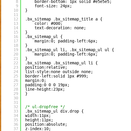
8
border-bottom: 1px solid #e5e5e5;
9
font-size: 24px;
10
}
11
12
.bx_sitemap .bx_sitemap_title a {
13
color: #000;
14
text-decoration: none;
15
}
16
.bx_sitemap_ul {
17
margin:0; padding-left:6px;
18
}
19
.bx_sitemap_ul li, .bx_sitemap_ul ul {
20
margin:0; padding-left:6px;
21
}
22
.bx_sitemap .bx_sitemap_ul li {
23
position:relative;
24
list-style:none outside none;
25
border-left:solid 1px #999;
26
margin:0;
27
padding:0 0 0 19px;
28
line-height:23px;
29
}
30
31
32
/* ul-dropfree */
33
.bx_sitemap_ul div.drop {
34
width:11px;
35
height:11px;
36
position:absolute;
37
z-index:10;