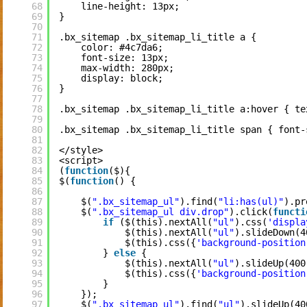
68
line-height: 13px;
69
}
70
71
.bx_sitemap .bx_sitemap_li_title a {
72
color: #4c7da6;
73
font-size: 13px;
74
max-width: 280px;
75
display: block;
76
}
77
78
.bx_sitemap .bx_sitemap_li_title a:hover { te
79
80
.bx_sitemap .bx_sitemap_li_title span { font-
81
82
</style>
83
<script>
84
(
function
($){
85
$(
function
() {
86
87
$(
".bx_sitemap_ul"
).find(
"li:has(ul)"
).pr
88
$(
".bx_sitemap_ul div.drop"
).click(
functi
89
if
($(this).nextAll(
"ul"
).css(
'displa
90
$(this).nextAll(
"ul"
).slideDown(4
91
$(this).css({
'background-position
92
} 
else
{
93
$(this).nextAll(
"ul"
).slideUp(400
94
$(this).css({
'background-position
95
}
96
});
97
$(
".bx_sitemap_ul"
).find(
"ul"
).slideUp(40