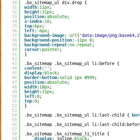
30
.bx_sitemap_ul div.drop {
31
width
:
11px
;
32
height
:
11px
;
33
position
:
absolute
;
34
z-index
:
10
;
35
top
:
6px
;
36
left
:
-6px
;
37
background-image
: 
url
(
'data:image/png;base64,i
38
background-position
:
-11px
0
;
39
background-repeat
:
no-repeat
;
40
cursor
:
pointer
;
41
}
42
43
.bx_sitemap .bx_sitemap_ul li:before {
44
content
:
''
;
45
display
:
block
;
46
border-bottom
:
solid
1px
#999
;
47
position
:
absolute
;
48
width
:
18px
;
49
height
:
11px
;
50
left
:
0
;
51
top
:
0
;
52
}
53
54
.bx_sitemap .bx_sitemap_ul li:last-child { 
bor
55
56
.bx_sitemap .bx_sitemap_ul li:last-child:befor
57
58
.bx_sitemap .bx_sitemap_li_title {
59
display
: inline-
block
;