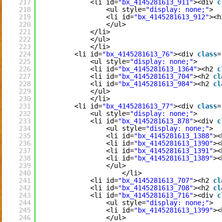
217
<li id=
"bx_4145281613_911"
><div 
c
218
<ul style=
"display: none;"
>
219
<li id=
"bx_4145281613_912"
><h
220
</ul>
221
</li>
222
</ul>
223
</li>
224
<li id=
"bx_4145281613_76"
><div 
class
=
225
<ul style=
"display: none;"
>
226
<li id=
"bx_4145281613_1364"
><h2 
c
227
<li id=
"bx_4145281613_704"
><h2 
cl
228
<li id=
"bx_4145281613_984"
><h2 
cl
229
</ul>
230
</li>
231
<li id=
"bx_4145281613_77"
><div 
class
=
232
<ul style=
"display: none;"
>
233
<li id=
"bx_4145281613_878"
><div 
c
234
<ul style=
"display: none;"
>
235
<li id=
"bx_4145281613_1388"
><
236
<li id=
"bx_4145281613_1390"
><
237
<li id=
"bx_4145281613_1391"
><
238
<li id=
"bx_4145281613_1389"
><
239
</ul>
240
</li>
241
<li id=
"bx_4145281613_707"
><h2 
cl
242
<li id=
"bx_4145281613_708"
><h2 
cl
243
<li id=
"bx_4145281613_716"
><div 
c
244
<ul style=
"display: none;"
>
245
<li id=
"bx_4145281613_1399"
><
246
</ul>