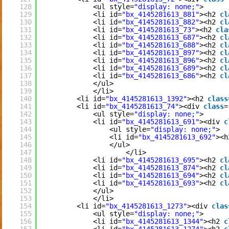
128
<ul style=
"display: none;"
>
129
<li id=
"bx_4145281613_881"
><h2 
cl
130
<li id=
"bx_4145281613_882"
><h2 
cl
131
<li id=
"bx_4145281613_73"
><h2 
cla
132
<li id=
"bx_4145281613_687"
><h2 
cl
133
<li id=
"bx_4145281613_688"
><h2 
cl
134
<li id=
"bx_4145281613_897"
><h2 
cl
135
<li id=
"bx_4145281613_896"
><h2 
cl
136
<li id=
"bx_4145281613_689"
><h2 
cl
137
<li id=
"bx_4145281613_686"
><h2 
cl
138
</ul>
139
</li>
140
<li id=
"bx_4145281613_1392"
><h2 
class
141
<li id=
"bx_4145281613_74"
><div 
class
=
142
<ul style=
"display: none;"
>
143
<li id=
"bx_4145281613_691"
><div 
c
144
<ul style=
"display: none;"
>
145
<li id=
"bx_4145281613_692"
><h
146
</ul>
147
</li>
148
<li id=
"bx_4145281613_695"
><h2 
cl
149
<li id=
"bx_4145281613_874"
><h2 
cl
150
<li id=
"bx_4145281613_694"
><h2 
cl
151
<li id=
"bx_4145281613_693"
><h2 
cl
152
</ul>
153
</li>
154
<li id=
"bx_4145281613_1273"
><div 
clas
155
<ul style=
"display: none;"
>
156
<li id=
"bx_4145281613_1344"
><h2 
c