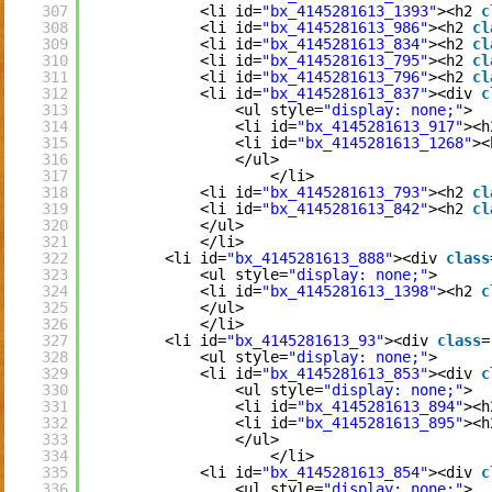
307
<li id=
"bx_4145281613_1393"
><h2 
c
308
<li id=
"bx_4145281613_986"
><h2 
cl
309
<li id=
"bx_4145281613_834"
><h2 
cl
310
<li id=
"bx_4145281613_795"
><h2 
cl
311
<li id=
"bx_4145281613_796"
><h2 
cl
312
<li id=
"bx_4145281613_837"
><div 
c
313
<ul style=
"display: none;"
>
314
<li id=
"bx_4145281613_917"
><h
315
<li id=
"bx_4145281613_1268"
><
316
</ul>
317
</li>
318
<li id=
"bx_4145281613_793"
><h2 
cl
319
<li id=
"bx_4145281613_842"
><h2 
cl
320
</ul>
321
</li>
322
<li id=
"bx_4145281613_888"
><div 
class
323
<ul style=
"display: none;"
>
324
<li id=
"bx_4145281613_1398"
><h2 
c
325
</ul>
326
</li>
327
<li id=
"bx_4145281613_93"
><div 
class
=
328
<ul style=
"display: none;"
>
329
<li id=
"bx_4145281613_853"
><div 
c
330
<ul style=
"display: none;"
>
331
<li id=
"bx_4145281613_894"
><h
332
<li id=
"bx_4145281613_895"
><h
333
</ul>
334
</li>
335
<li id=
"bx_4145281613_854"
><div 
c
336
<ul style=
"display: none;"
>