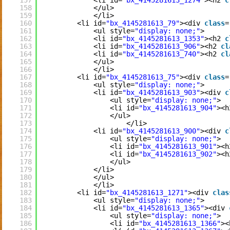
157
<li id=
"bx_4145281613_1274"
><h2 
c
158
</ul>
159
</li>
160
<li id=
"bx_4145281613_79"
><div 
class
=
161
<ul style=
"display: none;"
>
162
<li id=
"bx_4145281613_1353"
><h2 
c
163
<li id=
"bx_4145281613_906"
><h2 
cl
164
<li id=
"bx_4145281613_740"
><h2 
cl
165
</ul>
166
</li>
167
<li id=
"bx_4145281613_75"
><div 
class
=
168
<ul style=
"display: none;"
>
169
<li id=
"bx_4145281613_903"
><div 
c
170
<ul style=
"display: none;"
>
171
<li id=
"bx_4145281613_904"
><h
172
</ul>
173
</li>
174
<li id=
"bx_4145281613_900"
><div 
c
175
<ul style=
"display: none;"
>
176
<li id=
"bx_4145281613_901"
><h
177
<li id=
"bx_4145281613_902"
><h
178
</ul>
179
</li>
180
</ul>
181
</li>
182
<li id=
"bx_4145281613_1271"
><div 
clas
183
<ul style=
"display: none;"
>
184
<li id=
"bx_4145281613_1365"
><div 
185
<ul style=
"display: none;"
>
186
<li id=
"bx_4145281613_1366"
><