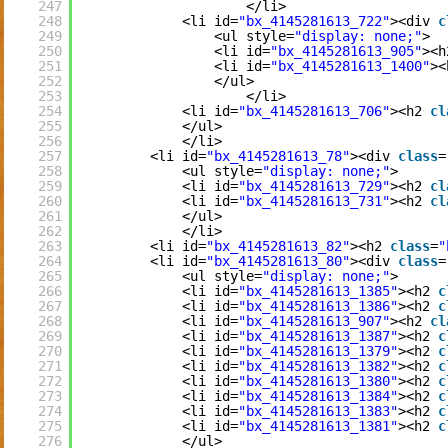
247
</li>
248
<li id=
"bx_4145281613_722"
><div 
c
249
<ul style=
"display: none;"
>
250
<li id=
"bx_4145281613_905"
><h
251
<li id=
"bx_4145281613_1400"
><
252
</ul>
253
</li>
254
<li id=
"bx_4145281613_706"
><h2 
cl
255
</ul>
256
</li>
257
<li id=
"bx_4145281613_78"
><div 
class
=
258
<ul style=
"display: none;"
>
259
<li id=
"bx_4145281613_729"
><h2 
cl
260
<li id=
"bx_4145281613_731"
><h2 
cl
261
</ul>
262
</li>
263
<li id=
"bx_4145281613_82"
><h2 
class
=
"
264
<li id=
"bx_4145281613_80"
><div 
class
=
265
<ul style=
"display: none;"
>
266
<li id=
"bx_4145281613_1385"
><h2 
c
267
<li id=
"bx_4145281613_1386"
><h2 
c
268
<li id=
"bx_4145281613_907"
><h2 
cl
269
<li id=
"bx_4145281613_1387"
><h2 
c
270
<li id=
"bx_4145281613_1379"
><h2 
c
271
<li id=
"bx_4145281613_1382"
><h2 
c
272
<li id=
"bx_4145281613_1380"
><h2 
c
273
<li id=
"bx_4145281613_1384"
><h2 
c
274
<li id=
"bx_4145281613_1383"
><h2 
c
275
<li id=
"bx_4145281613_1381"
><h2 
c
276
</ul>