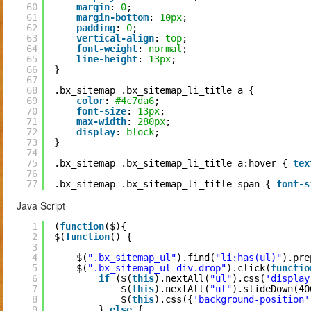
60
margin
: 
0
;
61
margin-bottom
: 
10px
;
62
padding
: 
0
;
63
vertical-align
: 
top
;
64
font-weight
: 
normal
;
65
line-height
: 
13px
;
66
}
67
68
.bx_sitemap .bx_sitemap_li_title a {
69
color
: 
#4c7da6
;
70
font-size
: 
13px
;
71
max-width
: 
280px
;
72
display
: 
block
;
73
}
74
75
.bx_sitemap .bx_sitemap_li_title a:hover { 
tex
76
77
.bx_sitemap .bx_sitemap_li_title span { 
font-s
Java Script
1
(
function
($){
2
$(
function
() {
3
4
$(
".bx_sitemap_ul"
).find(
"li:has(ul)"
).pre
5
$(
".bx_sitemap_ul div.drop"
).click(
functio
6
if
($(
this
).nextAll(
"ul"
).css(
'display
7
$(
this
).nextAll(
"ul"
).slideDown(40
8
$(
this
).css({
'background-position'
9
} 
else
{