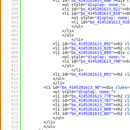
396
<li id=
"bx_4145281613_886"
><div 
c
397
<ul style=
"display: none;"
>
398
<li id=
"bx_4145281613_822"
><h
399
<li id=
"bx_4145281613_818"
><d
400
<ul style=
"display: none;
401
<li id=
"bx_4145281613_918
402
</ul>
403
</li>
404
</ul>
405
</li>
406
<li id=
"bx_4145281613_892"
><h2 
cl
407
<li id=
"bx_4145281613_829"
><h2 
cl
408
<li id=
"bx_4145281613_890"
><div 
c
409
<ul style=
"display: none;"
>
410
<li id=
"bx_4145281613_790"
><h
411
</ul>
412
</li>
413
<li id=
"bx_4145281613_893"
><h2 
cl
414
</ul>
415
</li>
416
<li id=
"bx_4145281613_90"
><div 
class
=
417
<ul style=
"display: none;"
>
418
<li id=
"bx_4145281613_778"
><h2 
cl
419
<li id=
"bx_4145281613_787"
><h2 
cl
420
<li id=
"bx_4145281613_789"
><h2 
cl
421
<li id=
"bx_4145281613_808"
><h2 
cl
422
<li id=
"bx_4145281613_887"
><h2 
cl
423
</ul>
424
</li>
425
</ul>