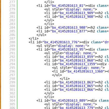
277
</li>
278
<li id=
"bx_4145281613_81"
><div 
class
=
279
<ul style=
"display: none;"
>
280
<li id=
"bx_4145281613_909"
><h2 
cl
281
<li id=
"bx_4145281613_908"
><h2 
cl
282
</ul>
283
</li>
284
<li id=
"bx_4145281613_988"
><h2 
class
=
285
<li id=
"bx_4145281613_877"
><h2 
class
=
286
</ul>
287
</li>
288
<li id=
"bx_4145281613_776"
><div 
class
=
"dr
289
<ul style=
"display: none;"
>
290
<li id=
"bx_4145281613_95"
><div 
class
=
291
<ul style=
"display: none;"
>
292
<li id=
"bx_4145281613_859"
><h2 
cl
293
<li id=
"bx_4145281613_860"
><h2 
cl
294
<li id=
"bx_4145281613_1359"
><div 
295
<ul style=
"display: none;"
>
296
<li id=
"bx_4145281613_1360"
><
297
</ul>
298
</li>
299
<li id=
"bx_4145281613_863"
><h2 
cl
300
<li id=
"bx_4145281613_865"
><h2 
cl
301
<li id=
"bx_4145281613_866"
><h2 
cl
302
</ul>
303
</li>
304
<li id=
"bx_4145281613_889"
><div 
class
305
<ul style=
"display: none;"
>
306
<li id=
"bx_4145281613_779"
><h2 
cl