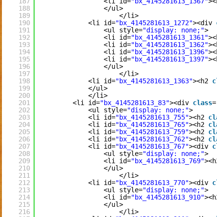
187
<li id=
"bx_4145281613_1367"
><
188
</ul>
189
</li>
190
<li id=
"bx_4145281613_1272"
><div 
191
<ul style=
"display: none;"
>
192
<li id=
"bx_4145281613_1361"
><
193
<li id=
"bx_4145281613_1362"
><
194
<li id=
"bx_4145281613_1396"
><
195
<li id=
"bx_4145281613_1397"
><
196
</ul>
197
</li>
198
<li id=
"bx_4145281613_1363"
><h2 
c
199
</ul>
200
</li>
201
<li id=
"bx_4145281613_83"
><div 
class
=
202
<ul style=
"display: none;"
>
203
<li id=
"bx_4145281613_755"
><h2 
cl
204
<li id=
"bx_4145281613_765"
><h2 
cl
205
<li id=
"bx_4145281613_759"
><h2 
cl
206
<li id=
"bx_4145281613_762"
><h2 
cl
207
<li id=
"bx_4145281613_767"
><div 
c
208
<ul style=
"display: none;"
>
209
<li id=
"bx_4145281613_769"
><h
210
</ul>
211
</li>
212
<li id=
"bx_4145281613_770"
><div 
c
213
<ul style=
"display: none;"
>
214
<li id=
"bx_4145281613_910"
><h
215
</ul>
216
</li>