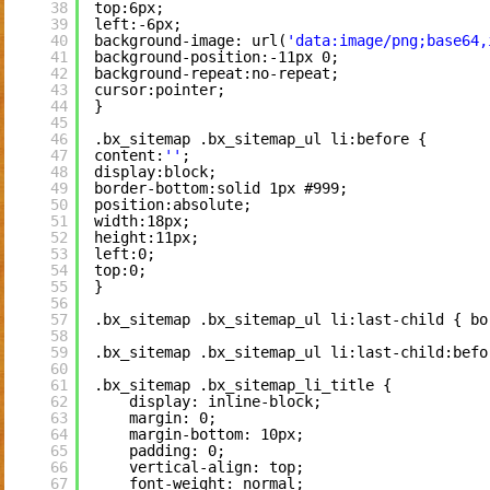
38
top:6px;
39
left:-6px;
40
background-image: url(
'data:image/png;base64,
41
background-position:-11px 0;
42
background-repeat:no-repeat;
43
cursor:pointer;
44
}
45
46
.bx_sitemap .bx_sitemap_ul li:before {
47
content:
''
;
48
display:block;
49
border-bottom:solid 1px #999;
50
position:absolute;
51
width:18px;
52
height:11px;
53
left:0;
54
top:0;
55
}
56
57
.bx_sitemap .bx_sitemap_ul li:last-child { bo
58
59
.bx_sitemap .bx_sitemap_ul li:last-child:befo
60
61
.bx_sitemap .bx_sitemap_li_title {
62
display: inline-block;
63
margin: 0;
64
margin-bottom: 10px;
65
padding: 0;
66
vertical-align: top;
67
font-weight: normal;