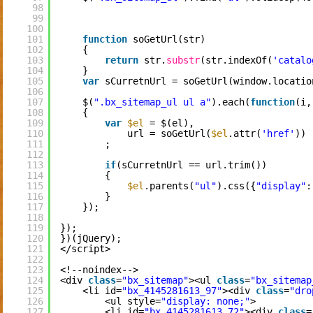
98
99
100
101
function
soGetUrl(str)
102
{
103
return
str.
substr
(str.indexOf(
'catalo
104
}
105
var
sCurretnUrl = soGetUrl(window.locatio
106
107
$(
".bx_sitemap_ul ul a"
).each(
function
(i,
108
{
109
var
$el
= $(el),
110
url = soGetUrl(
$el
.attr(
'href'
))
111
;
112
113
if
(sCurretnUrl == url.trim())
114
{  
115
$el
.parents(
"ul"
).css({
"display"
:
116
}
117
});
118
119
});
120
})(jQuery);
121
</script>
122
123
<!--noindex-->
124
<div 
class
=
"bx_sitemap"
><ul 
class
=
"bx_sitemap
125
<li id=
"bx_4145281613_97"
><div 
class
=
"dro
126
<ul style=
"display: none;"
>
127
<li id=
"bx_4145281613_72"
><div 
class
=