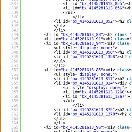
337
<li id=
"bx_4145281613_855"
><h
338
<li id=
"bx_4145281613_856"
><h
339
</ul>
340
</li>
341
<li id=
"bx_4145281613_852"
><h2 
cl
342
</ul>
343
</li>
344
<li id=
"bx_4145281613_88"
><h2 
class
=
"
345
<li id=
"bx_4145281613_91"
><h2 
class
=
"
346
<li id=
"bx_4145281613_94"
><div 
class
=
347
<ul style=
"display: none;"
>
348
<li id=
"bx_4145281613_858"
><h2 
cl
349
<li id=
"bx_4145281613_1356"
><h2 
c
350
</ul>
351
</li>
352
<li id=
"bx_4145281613_85"
><div 
class
=
353
<ul style=
"display: none;"
>
354
<li id=
"bx_4145281613_817"
><h2 
cl
355
<li id=
"bx_4145281613_814"
><div 
c
356
<ul style=
"display: none;"
>
357
<li id=
"bx_4145281613_1266"
><
358
<li id=
"bx_4145281613_1267"
><
359
</ul>
360
</li>
361
<li id=
"bx_4145281613_875"
><h2 
cl
362
<li id=
"bx_4145281613_1378"
><h2 
c
363
</ul>
364
</li>
365
<li id=
"bx_4145281613_96"
><div 
class
=
366
<ul style=
"display: none;"
>