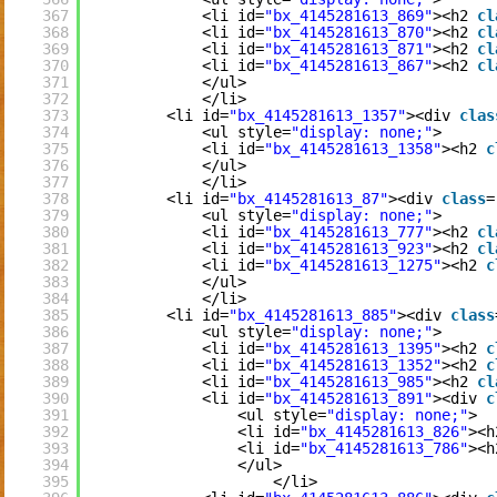
367
<li id=
"bx_4145281613_869"
><h2 
cl
368
<li id=
"bx_4145281613_870"
><h2 
cl
369
<li id=
"bx_4145281613_871"
><h2 
cl
370
<li id=
"bx_4145281613_867"
><h2 
cl
371
</ul>
372
</li>
373
<li id=
"bx_4145281613_1357"
><div 
clas
374
<ul style=
"display: none;"
>
375
<li id=
"bx_4145281613_1358"
><h2 
c
376
</ul>
377
</li>
378
<li id=
"bx_4145281613_87"
><div 
class
=
379
<ul style=
"display: none;"
>
380
<li id=
"bx_4145281613_777"
><h2 
cl
381
<li id=
"bx_4145281613_923"
><h2 
cl
382
<li id=
"bx_4145281613_1275"
><h2 
c
383
</ul>
384
</li>
385
<li id=
"bx_4145281613_885"
><div 
class
386
<ul style=
"display: none;"
>
387
<li id=
"bx_4145281613_1395"
><h2 
c
388
<li id=
"bx_4145281613_1352"
><h2 
c
389
<li id=
"bx_4145281613_985"
><h2 
cl
390
<li id=
"bx_4145281613_891"
><div 
c
391
<ul style=
"display: none;"
>
392
<li id=
"bx_4145281613_826"
><h
393
<li id=
"bx_4145281613_786"
><h
394
</ul>
395
</li>