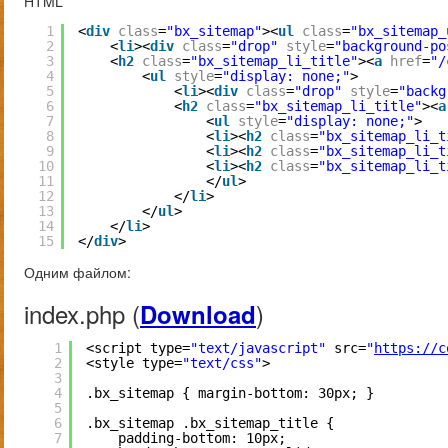
HTML
1
<
div
class
=
"bx_sitemap"
><
ul
class
=
"bx_sitemap_
2
<
li
><
div
class
=
"drop"
style
=
"background-po
3
<
h2
class
=
"bx_sitemap_li_title"
><
a
href
=
"/
4
<
ul
style
=
"display: none;"
>
5
<
li
><
div
class
=
"drop"
style
=
"backg
6
<
h2
class
=
"bx_sitemap_li_title"
><
a
7
<
ul
style
=
"display: none;"
>
8
<
li
><
h2
class
=
"bx_sitemap_li_t
9
<
li
><
h2
class
=
"bx_sitemap_li_t
10
<
li
><
h2
class
=
"bx_sitemap_li_t
11
</
ul
>
12
</
li
>
13
</
ul
>
14
</
li
>
15
</
div
>
Одним файлом:
index.php (
)
Download
1
<script type=
"text/javascript"
src=
"
https://c
2
<style type=
"text/css"
>
3
4
.bx_sitemap { margin-bottom: 30px; }
5
6
.bx_sitemap .bx_sitemap_title {
7
padding-bottom: 10px;