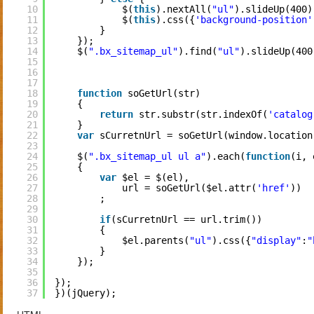
10
$(
this
).nextAll(
"ul"
).slideUp(400)
11
$(
this
).css({
'background-position'
12
}
13
});
14
$(
".bx_sitemap_ul"
).find(
"ul"
).slideUp(400
15
16
17
18
function
soGetUrl(str)
19
{
20
return
str.substr(str.indexOf(
'catalog
21
}
22
var
sCurretnUrl = soGetUrl(window.location
23
24
$(
".bx_sitemap_ul ul a"
).each(
function
(i, 
25
{
26
var
$el = $(el),
27
url = soGetUrl($el.attr(
'href'
))
28
;
29
30
if
(sCurretnUrl == url.trim())
31
{  
32
$el.parents(
"ul"
).css({
"display"
:
"
33
}
34
});
35
36
});
37
})(jQuery);