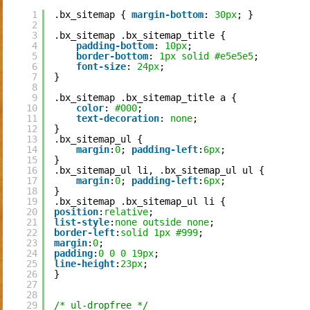
1
.bx_sitemap { 
margin-bottom
: 
30px
; }
2
3
.bx_sitemap .bx_sitemap_title {
4
padding-bottom
: 
10px
;
5
border-bottom
: 
1px
solid
#e5e5e5
;
6
font-size
: 
24px
;
7
}
8
9
.bx_sitemap .bx_sitemap_title a {
10
color
: 
#000
;
11
text-decoration
: 
none
;
12
}
13
.bx_sitemap_ul {
14
margin
:
0
; 
padding-left
:
6px
;
15
}
16
.bx_sitemap_ul li, .bx_sitemap_ul ul {
17
margin
:
0
; 
padding-left
:
6px
;
18
}
19
.bx_sitemap .bx_sitemap_ul li {
20
position
:
relative
;
21
list-style
:
none
outside
none
;
22
border-left
:
solid
1px
#999
;
23
margin
:
0
;
24
padding
:
0
0
0
19px
;
25
line-height
:
23px
;
26
}
27
28
29
/* ul-dropfree */