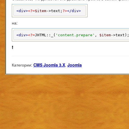
<div>
<?=
$item
->text;
?>
</div>
на:
<div>
<?=
JHTML::_(
'content.prepare'
, 
$item
->text)
Категории:
CMS Joomla 3.X
,
Joomla