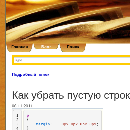
Главная
Блог
Поиск
Подробный поиск
Как убрать пустую стр
06.11.2011
1
p
2
{

3
margin
:    
0px
0px
0px
0px
;

4
}