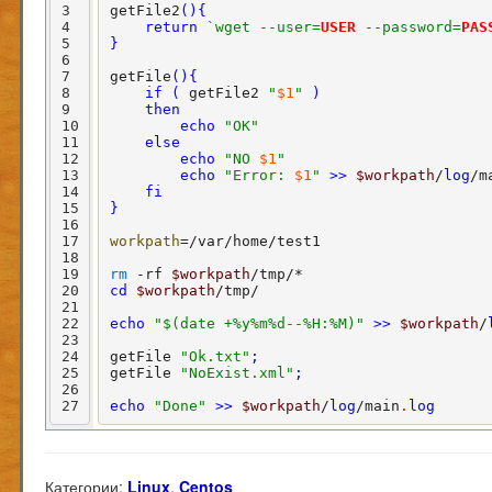
3
getFile2
(
)
{
4
return
`wget --user=
USER
 --password=
PAS
5
}
6
7
getFile
(
)
{
8
if
(
 getFile2 
"
$1
"
)
9
then
10
echo
"OK"
11
else
12
echo
"NO 
$1
"
13
echo
"Error: 
$1
"
>
>
$workpath
/
log
/m
14
fi
15
}
16
17
workpath
=/var/home/test1

18
19
rm
 -rf 
$workpath
20
cd
$workpath
/tmp/

21
22
echo
"$(date +%y%m%d--%H:%M)"
>
>
$workpath
/
23
24
getFile 
"Ok.txt"
;
25
getFile 
"NoExist.xml"
;
26
27
echo
"Done"
>
>
$workpath
/
log
/main
.
log
Категории:
Linux
,
Centos