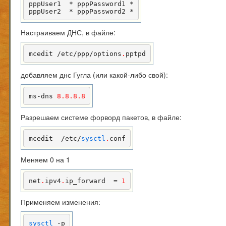
pppUser1  * pppPassword1 *

pppUser2  * pppPassword2 *
Настраиваем ДНС, в файле:
mcedit /etc/ppp/options
.
pptpd
добавляем днс Гугла (или какой-либо свой):
ms-dns 
8.8
.8
.8
Разрешаем системе форворд пакетов, в файле:
mcedit  /etc/
sysctl
.
conf
Меняем 0 на 1
net
.
ipv4
.
ip_forward  = 
1
Применяем изменения:
sysctl
 -p