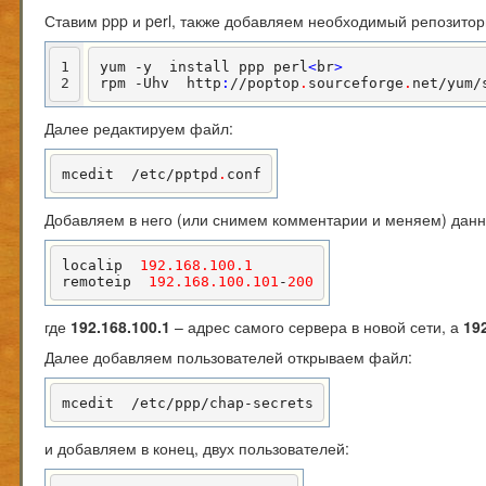
Ставим ppp и perl, также добавляем необходимый репозитор
1
yum -y  install ppp perl
<
br
>
2
rpm -Uhv  http
:
//poptop
.
sourceforge
.
net/yum/
Далее редактируем файл:
mcedit  /etc/pptpd
.
conf
Добавляем в него (или снимем комментарии и меняем) данн
localip  
192.168
.100
.1
remoteip  
192.168
.100
.101
-
200
где
192.168.100.1
– адрес самого сервера в новой сети, а
19
Далее добавляем пользователей открываем файл:
mcedit  /etc/ppp/chap-secrets
и добавляем в конец, двух пользователей: