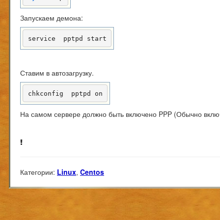
Запускаем демона:
service  pptpd start
Ставим в автозагрузку.
chkconfig  pptpd on
На самом сервере должно быть включено PPP (Обычно включ
Категории:
Linux
,
Centos