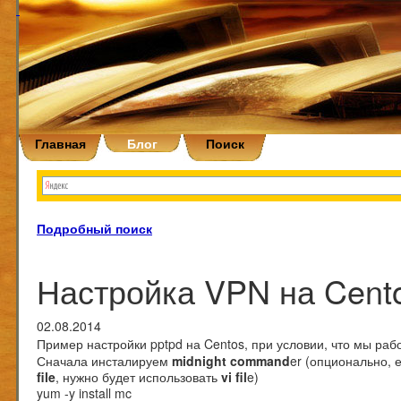
Главная
Блог
Поиск
Подробный поиск
Настройка VPN на Cento
02.08.2014
Пример настройки pptpd на Centos, при условии, что мы ра
Сначала инсталируем
midnight command
er (опционально, е
file
, нужно будет использовать
vi fil
e)
yum -y install mc