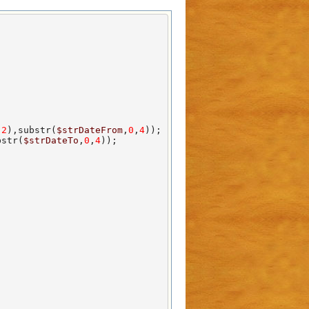
,
2
),substr(
$strDateFrom
,
0
,
4
));

bstr(
$strDateTo
,
0
,
4
));
