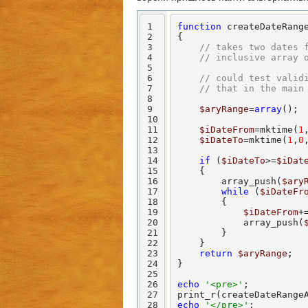
1
function
 createDateRang
2
{

3
// takes two dates 
4
// inclusive array 
5
6
// could test valid
7
// that in the main
8
9
$aryRange
=
array
();

10
11
$iDateFrom
=mktime(
1
12
$iDateTo
=mktime(
1
,
0
13
14
if
 (
$iDateTo
>=
$iDat
15
    {

16
        array_push(
$ary
17
while
 (
$iDateFr
18
        {

19
$iDateFrom
+
20
            array_push(
21
        }

22
    }

23
return
$aryRange
;

24
}

25
26
echo
'<pre>'
;

27
print_r(createDateRange
28
echo
'</pre>'
;