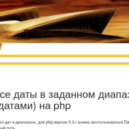
все даты в заданном диапа
датами) на php
х дат в диапазоне, для php версии 5.3+ можно воспользоваться Da
ый путь.