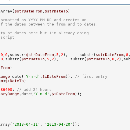
eArray(
$strDateFrom
,
$strDateTo
)

formatted as YYYY-MM-DD and creates an
of the dates between the from and to dates.
ity of dates here but I'm already doing
 script
,
0
,
0
,substr(
$strDateFrom
,
5
,
2
),     substr(
$strDateFrom
,
8
,
0
,substr(
$strDateTo
,
5
,
2
),     substr(
$strDateTo
,
8
,
2
),su
eFrom
)

Range
,date(
'Y-m-d'
,
$iDateFrom
)); 
// first entry
om
<
$iDateTo
)

=
86400
; 
// add 24 hours
$aryRange
,date(
'Y-m-d'
,
$iDateFrom
));

Array(
'2013-04-11'
, 
'2013-04-20'