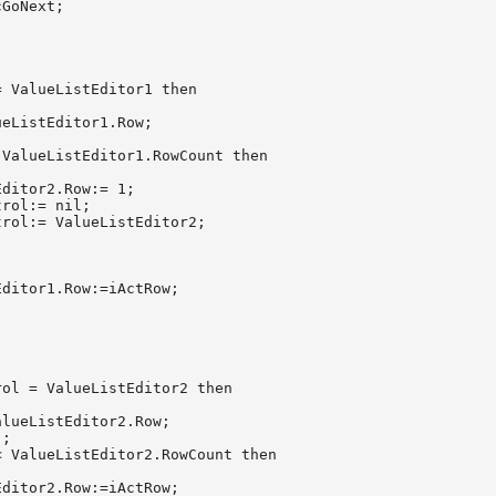
GoNext;



 ValueListEditor1 then

eListEditor1.Row;

ValueListEditor1.RowCount then

ditor2.Row:= 1;

rol:= nil;

rol:= ValueListEditor2;

ditor1.Row:=iActRow;

ol = ValueListEditor2 then

lueListEditor2.Row;

;

 ValueListEditor2.RowCount then

ditor2.Row:=iActRow;
