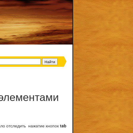
 элементами
ыло отследить нажатие кнопок
tab