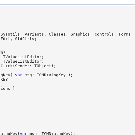
SysUtils, Variants, Classes, Graphics, Controls, Forms,

Edit, StdCtrls;

m)

 TValueListEditor;

 TValueListEditor;

Click(Sender: TObject);

ogKey( 
var
 msg: TCMDialogKey );

KEY;

ions }

ialogKey(
var