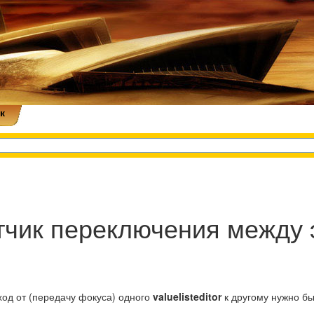
к
тчик переключения между
ход от (передачу фокуса) одного
valuelisteditor
к другому нужно б