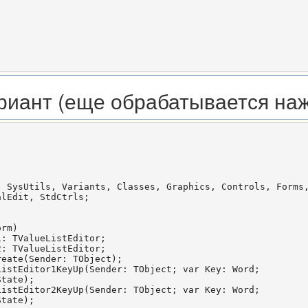
иант (еще обрабатывается нажа
 SysUtils, Variants, Classes, Graphics, Controls, Forms,
lEdit, StdCtrls;

rm)

: TValueListEditor;

: TValueListEditor;

eate(Sender: TObject);

istEditor1KeyUp(Sender: TObject; var Key: Word;

tate);

istEditor2KeyUp(Sender: TObject; var Key: Word;

tate);
