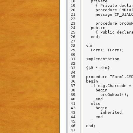
18
  private

19
    { Private declar
20
    procedure CMDial
21
    message CM_DIALO
22
23
    procedure prcGoN
24
  public

25
    { Public declara
26
  end;

27
28
var

29
  Form1: TForm1;

30
31
implementation

32
33
{$R *.dfm}

34
35
procedure TForm1.CMD
36
begin

37
  if msg.Charcode = 
38
    begin

39
      prcGoNext();

40
    end

41
  else

42
    begin

43
      inherited;

44
    end

45
  ;

46
end;

47