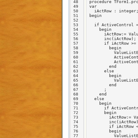
48
procedure TForm1.prc
49
var

50
  iActRow : integer;
51
begin

52
53
  if ActiveControl =
54
    begin

55
      iActRow:= Valu
56
      inc(iActRow);

57
      if iActRow >= 
58
        begin

59
          ValueListE
60
          ActiveCont
61
          ActiveCont
62
        end

63
      else

64
        begin

65
          ValueListE
66
        end

67
      ;

68
    end

69
  else

70
    begin

71
      if ActiveContr
72
      begin

73
        iActRow:= Va
74
        inc(iActRow)
75
        if iActRow <
76
        begin

77
          ValueListE