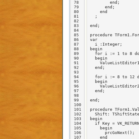
78
        end;

79
      end;

80
    end

81
  ;

82
83
end;

84
85
procedure TForm1.For
86
var

87
  i :Integer;

88
begin

89
  for i := 1 to 8 do
90
  begin

91
    ValueListEditor1
92
  end;

93
94
  for i := 8 to 12 d
95
  begin

96
    ValueListEditor2
97
  end;

98
99
end;

100
101
procedure TForm1.Val
102
  Shift: TShiftState
103
begin

104
  if Key = VK_RETURN
105
    begin

106
      prcGoNext();

107
    end
