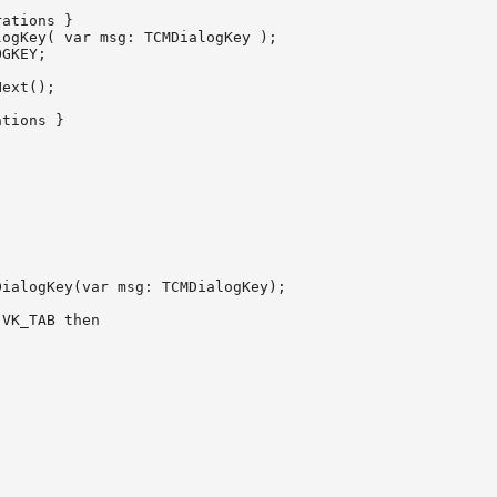
ations }

ogKey( var msg: TCMDialogKey );

GKEY;

ext();

tions }

ialogKey(var msg: TCMDialogKey);

VK_TAB then
