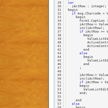
29
var
30
  iActRow : integer;

31
begin

32
if
 msg.Charcode = V
33
    begin

34
      Form1.Caption 
35
      iActRow:= Value
36
      inc(iActRow);

37
if
 iActRow >= V
38
        begin

39
          ValueListE
40
          ActiveContr
41
          ActiveContr
42
        end

43
else
44
        begin

45
          ValueListEd
46
        end

47
      ;

48
49
      iActRow:= Value
50
      inc(iActRow);

51
if
 iActRow < Va
52
      begin

53
        ValueListEdit
54
      end;

55
56
    end

57
else
58
    begin
