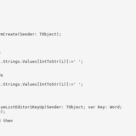
mCreate(Sender: TObject);



.Strings.Values[IntToStr(i)]:=' ';

o

.Strings.Values[IntToStr(i)]:=' ';

ueListEditor1KeyUp(Sender: TObject; var Key: Word;

);

 then
