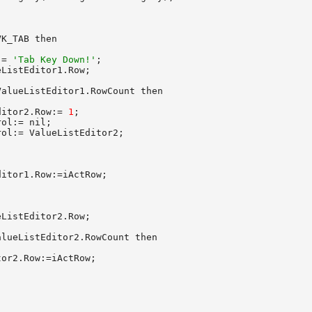
K_TAB then

:= 
'Tab Key Down!'
;

ListEditor1.Row;

alueListEditor1.RowCount then

ditor2.Row:= 
1
;

ol:= nil;

ol:= ValueListEditor2;

itor1.Row:=iActRow;

ListEditor2.Row;

lueListEditor2.RowCount then

or2.Row:=iActRow;
