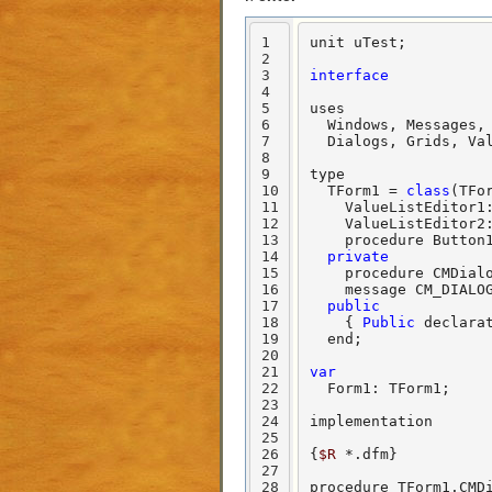
1
unit uTest;

2
3
interface
4
5
uses

6
  Windows, Messages, 
7
  Dialogs, Grids, Val
8
9
type

10
  TForm1 = 
class
(TFor
11
    ValueListEditor1:
12
    ValueListEditor2:
13
    procedure Button1
14
private
15
    procedure CMDial
16
    message CM_DIALOG
17
public
18
    { 
Public
 declarat
19
  end;

20
21
var
22
  Form1: TForm1;

23
24
implementation

25
26
{
$R
 *.dfm}

27
28
procedure TForm1.CMD