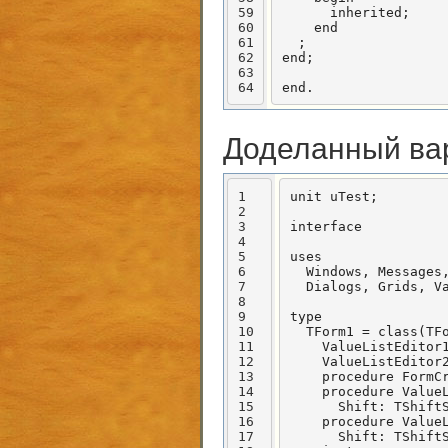
59
      inherited;

60
    end

61
  ;

62
end;

63
64
end.
Доделанный вар
1
unit uTest;

2
3
interface

4
5
uses

6
  Windows, Messages,
7
  Dialogs, Grids, Va
8
9
type

10
  TForm1 = class(TFo
11
    ValueListEditor1
12
    ValueListEditor2
13
    procedure FormCr
14
    procedure ValueL
15
      Shift: TShiftS
16
    procedure ValueL
17
      Shift: TShiftS