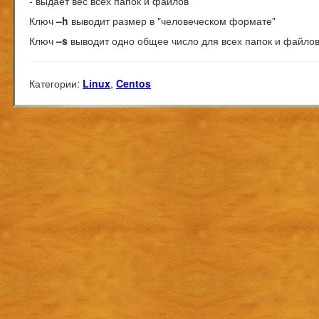
- выдает вес всех папок и файлов
Ключ
–h
выводит размер в "человеческом формате"
Ключ
–s
выводит одно общее число для всех папок и файло
Категории:
Linux
,
Centos