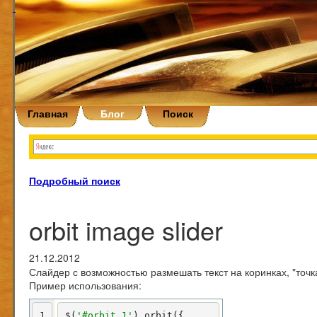
Главная
Блог
Поиск
Подробный поиск
orbit image slider
21.12.2012
Слайдер с возможностью размешать текст на коринках, "точ
Пример использования:
1
$(
'#orbit_1'
).orbit({
