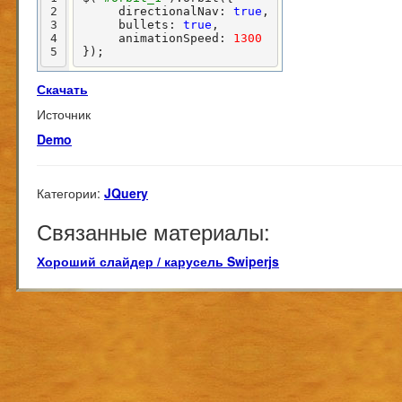
2
     directionalNav: 
true
,

3
     bullets: 
true
,

4
     animationSpeed: 
1300
5
});
Скачать
Источник
Demo
Категории:
JQuery
Связанные материалы:
Хороший слайдер / карусель Swiperjs