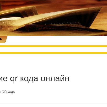
к
е qr кода онлайн
я QR кода