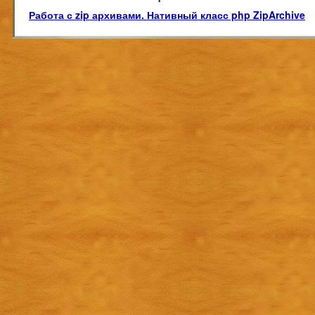
Работа с zip архивами. Нативный класс php ZipArchive