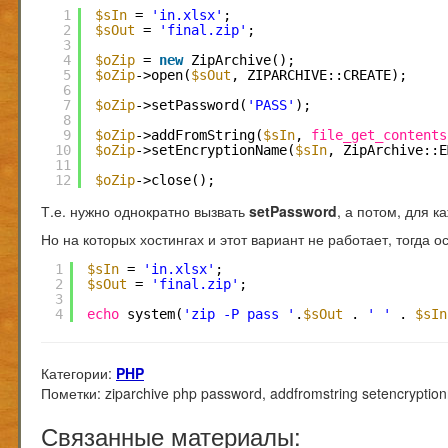
1
$sIn
= 
'in.xlsx'
;
2
$sOut
= 
'final.zip'
;
3
4
$oZip
= 
new
ZipArchive();
5
$oZip
->open(
$sOut
, ZIPARCHIVE::CREATE);
6
7
$oZip
->setPassword(
'PASS'
);
8
9
$oZip
->addFromString(
$sIn
, 
file_get_contents
10
$oZip
->setEncryptionName(
$sIn
, ZipArchive::E
11
12
$oZip
->close();
Т.е. нужно однократно вызвать
setPassword
, а потом, для 
Но на которых хостингах и этот вариант не работает, тогда ос
1
$sIn
= 
'in.xlsx'
;
2
$sOut
= 
'final.zip'
;
3
4
echo
system(
'zip -P pass '
.
$sOut
. 
' '
. 
$sIn
Категории:
PHP
Пометки:
ziparchive php password, addfromstring setencrypti
Связанные материалы: