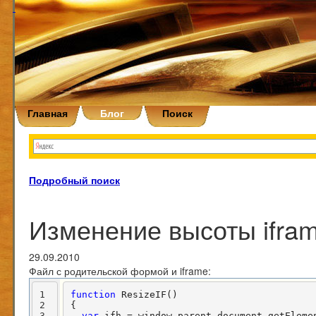
Главная
Блог
Поиск
Подробный поиск
Изменение высоты ifra
29.09.2010
Файл с родительской формой и iframe:
1
function
 ResizeIF()  

2
{  

3
var
 ifh = window.parent.document.getEleme