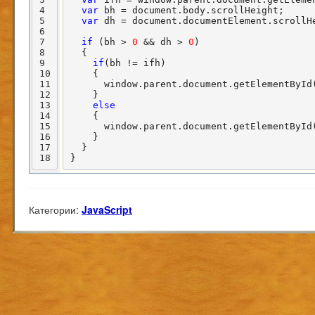
4
var
 bh = document.body.scrollHeight;  

5
var
 dh = document.documentElement.scrollHe
6
7
if
 (bh > 
0
 && dh > 
0
)  

8
  {  

9
if
(bh != ifh)  

10
    {  

11
      window.parent.document.getElementById
12
    }  

13
else
14
    {  

15
      window.parent.document.getElementById
16
    }  

17
  }  

18
}
Категории:
JavaScript