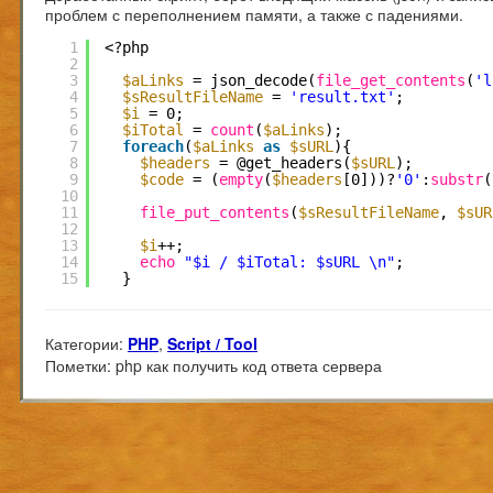
проблем с переполнением памяти, а также с падениями.
1
<?php
2
3
$aLinks
= json_decode(
file_get_contents
(
'l
4
$sResultFileName
= 
'result.txt'
;
5
$i
= 0;
6
$iTotal
= 
count
(
$aLinks
);
7
foreach
(
$aLinks
as
$sURL
){
8
$headers
= @get_headers(
$sURL
);
9
$code
= (
empty
(
$headers
[0]))?
'0'
:
substr
(
10
11
file_put_contents
(
$sResultFileName
, 
$sUR
12
13
$i
++;
14
echo
"$i / $iTotal: $sURL \n"
;
15
}
Категории:
PHP
,
Script / Tool
Пометки:
php как получить код ответа сервера