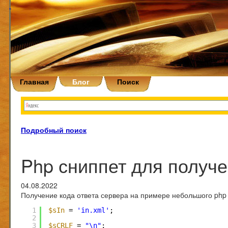
Главная
Блог
Поиск
Подробный поиск
Php сниппет для получе
04.08.2022
Получение кода ответа сервера на примере небольшого php с
1
$sIn
= 
'in.xml'
;
2
3
$sCRLF
= 
"\n"
;