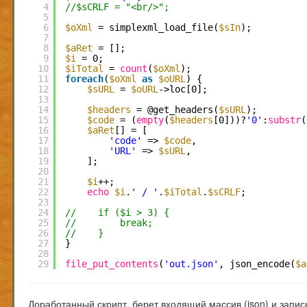
4
//$sCRLF = "<br/>";
5
6
$oXml
= simplexml_load_file(
$sIn
);
7
8
$aRet
= [];
9
$i
= 0;
10
$iTotal
= 
count
(
$oXml
);
11
foreach
(
$oXml
as
$oURL
) {
12
$sURL
= 
$oURL
->loc[0];
13
14
$headers
= @get_headers(
$sURL
);
15
$code
= (
empty
(
$headers
[0]))?
'0'
:
substr
(
16
$aRet
[] = [
17
'code'
=> 
$code
,
18
'URL'
=> 
$sURL
,
19
];
20
21
$i
++;
22
echo
$i
.
' / '
.
$iTotal
.
$sCRLF
;
23
24
//    if ($i > 3) {
25
//        break;
26
//    }
27
}
28
29
file_put_contents
(
'out.json'
, json_encode(
$a
Доработанный скрипт, берет входящий массив (json) и запис