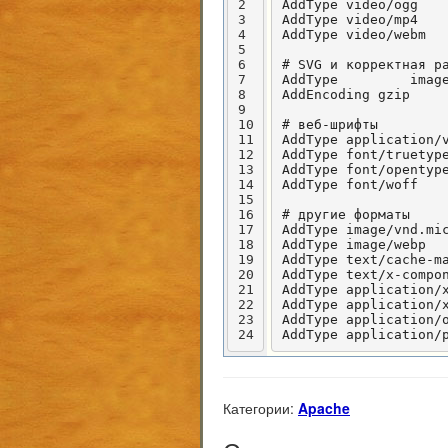
2
AddType video/ogg    
3
AddType video/mp4    
4
AddType video/webm   
5
6
# SVG и корректная ра
7
AddType         image
8
AddEncoding gzip     
9
10
# веб-шрифты

11
AddType application/v
12
AddType font/truetype
13
AddType font/opentype
14
AddType font/woff    
15
16
# другие форматы

17
AddType image/vnd.mic
18
AddType image/webp   
19
AddType text/cache-ma
20
AddType text/x-compon
21
AddType application/x
22
AddType application/x
23
AddType application/o
24
AddType application/
Категории:
Apache