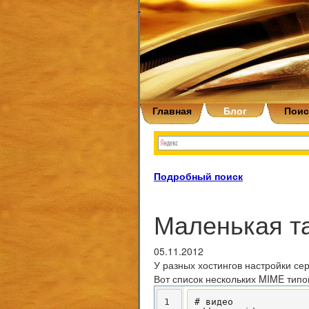
Главная
Блог
Поис
Подробный поиск
Маленькая та
05.11.2012
У разных хостингов настройки се
Вот список нескольких MIME типов
1
# видео
