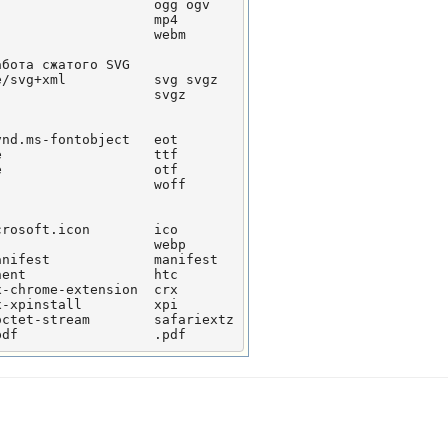
                   ogg ogv

                   mp4

                   webm

бота сжатого SVG

/svg+xml           svg svgz

                   svgz

nd.ms-fontobject   eot

                   ttf

                   otf

                   woff

rosoft.icon        ico

                   webp

nifest             manifest

ent                htc

-chrome-extension  crx

-xpinstall         xpi

ctet-stream        safariextz

pdf                 .pdf