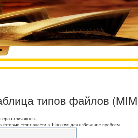
к
блица типов файлов (MIME
рвера отличаются.
 которые стоит внести в .htaccess для избежание проблем.