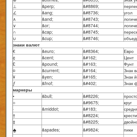
⊥
&perp;
&#8869;
перпе
∠
&ang;
&#8736;
угол
∧
&and;
&#8743;
логич
∨
&or;
&#8744;
логич
∩
&cap;
&#8745;
перес
∪
&cup;
&#8746;
объед
знаки валют
€
&euro;
&#8364;
Евро
¢
&cent;
&#162;
Цент
£
&pound;
&#163;
Фунт
¤
&current;
&#164;
Знак 
¥
&yen;
&#165;
Знак 
ƒ
&fnof;
&#402;
Знак 
маркеры
•
&bull;
&#8226;
прост
○
&#9675;
круг
·
&middot;
&#183;
средн
†
&#8224;
крести
‡
&#8225;
двойн
♠
&spades;
&#9824;
пики