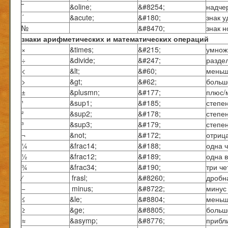
‾
&oline;
&#8254;
надче
´
&acute;
&#180;
знак 
№
&#8470;
знак 
знаки арифметических и математических операций
×
&times;
&#215;
умнож
÷
&divide;
&#247;
разде
<
&lt;
&#60;
мень
>
&gt;
&#62;
больш
±
&plusmn;
&#177;
плюс/
¹
&sup1;
&#185;
степен
²
&sup2;
&#178;
степен
³
&sup3;
&#179;
степен
¬
&not;
&#172;
отриц
¼
&frac14;
&#188;
одна 
½
&frac12;
&#189;
одна 
¾
&frac34;
&#190;
три че
⁄
frasl;
&#8260;
дробн
−
minus;
&#8722;
минус
≤
&le;
&#8804;
меньш
≥
&ge;
&#8805;
больш
≈
&asymp;
&#8776;
прибли