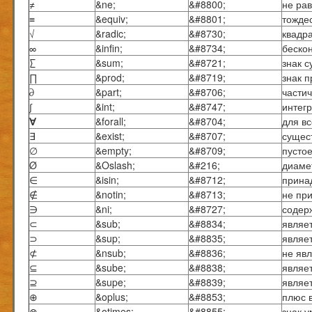
≠
&ne;
&#8800;
не ра
≡
&equiv;
&#8801;
тожде
√
&radic;
&#8730;
квадр
∞
&infin;
&#8734;
беско
∑
&sum;
&#8721;
знак 
∏
&prod;
&#8719;
знак 
∂
&part;
&#8706;
части
∫
&int;
&#8747;
интег
∀
&forall;
&#8704;
для в
∃
&exist;
&#8707;
сущес
∅
&empty;
&#8709;
пусто
Ø
&Oslash;
&#216;
диаме
∈
&isin;
&#8712;
прина
∉
&notin;
&#8713;
не пр
∋
&ni;
&#8727;
содер
⊂
&sub;
&#8834;
являе
⊃
&sup;
&#8835;
являе
⊄
&nsub;
&#8836;
не яв
⊆
&sube;
&#8838;
являе
⊇
&supe;
&#8839;
являе
⊕
&oplus;
&#8853;
плюс в
⊗
&otimes;
&#8855;
знак 