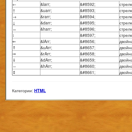
←
&larr;
&#8592;
стрелк
↑
&uarr;
&#8593;
стрелк
→
&rarr;
&#8594;
стрел
↓
&darr;
&#8595;
стрелк
↔
&harr;
&#8596;
стрелк
↕
&#8597;
стрелк
⇐
&lArr;
&#8656;
двойн
⇑
&uArr;
&#8657;
двойн
⇒
&rArr;
&#8658;
двойн
⇓
&dArr;
&#8659;
двойна
⇔
&hArr;
&#8660;
двойна
⇕
&#8661;
двойна
Категории:
HTML