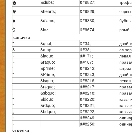
♣
&clubs;
&#9827;
треф
♥
&hearts;
&#9829;
червы
♦
&diams;
&#9830;
бубны
◊
&loz;
&#9674;
ромб
кавычки
"
&quot;
&#34;
двойн
&
&amp;
&#38;
ампер
«
&laquo;
&#171;
левая 
»
&raquo;
&#187;
правая
′
&prime;
&#8242;
штрих
″
&Prime;
&#8243;
двойн
‘
&lsquo;
&#8216;
левая
’
&rsquo;
&#8217;
права
‚
&sbquo;
&#8218;
права
“
&ldquo;
&#8220;
кавыч
”
&rdquo;
&#8221;
кавыч
„
&bdquo;
&#8222;
кавыч
‹
&#8249;
одина
›
&#8250;
одина
стрелки