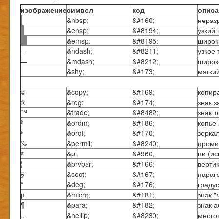
изображение
символ
код
описа
&nbsp;
&#160;
нераз
&ensp;
&#8194;
узкий 
&emsp;
&#8195;
широк
–
&ndash;
&#8211;
узкое 
—
&mdash;
&#8212;
широко
&shy;
&#173;
мягки
©
&copy;
&#169;
копир
®
&reg;
&#174;
знак 
™
&trade;
&#8482;
знак т
º
&ordm;
&#186;
копье
ª
&ordf;
&#170;
зерка
‰
&permil;
&#8240;
проми
&pi;
&#960;
пи (и
π
¦
&brvbar;
&#166;
верти
§
&sect;
&#167;
параг
°
&deg;
&#176;
градус
µ
&micro;
&#181;
знак "
¶
&para;
&#182;
знак а
…
&hellip;
&#8230;
много