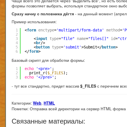
Чаще всего это делается через "выделить все", но есть бол
формы позволяет выбрать, используя стандартное окно выб
Сразу начну с половника дёгтя
- на данный момент (апрел
Пример использования:
1
<
form
enctype
=
'multipart/form-data'
method
=
'P
2
3
<
input
type
=
"file"
name
=
"files[]"
id
=
"ctr
4
<
br
/>
5
<
button
type
=
'submit'
>Submit</
button
>
6
</
form
>
Базовый скрипт для обработки формы:
1
echo
'<pre>'
;
2
print_r(
$_FILES
);
3
echo
'</pre>'
;
- тут все стандартно, придет массив
$_FILES
с перечнем все
Категории:
Web
,
HTML
Пометки:
Отправка всей директории на сервер HTML форма
Связанные материалы: