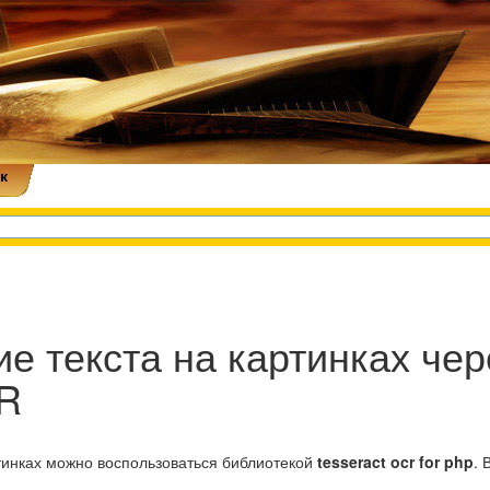
к
е текста на картинках че
CR
тинках можно воспользоваться библиотекой
tesseract ocr for php
. 
.