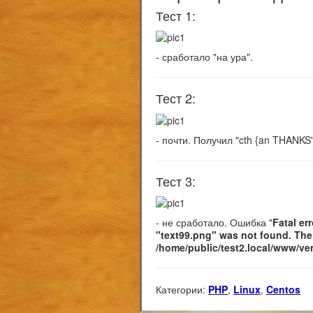
Тест 1:
- сработало "на ура".
Тест 2:
- почти. Получил "cth {an THANKS"
Тест 3:
- не сработало. Ошибка "
Fatal e
"text99.png" was not found. The 
/home/public/test2.local/www/ven
Категории:
PHP
,
Linux
,
Centos