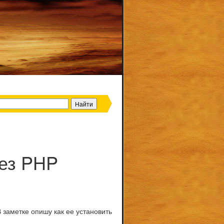
рез PHP
В заметке опишу как ее установить