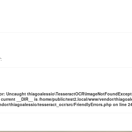
:
rror: Uncaught thiagoalessio\TesseractOCR\ImageNotFoundExcepti
current __DIR__ is /home/public/test2.local/www/vendor/thiagoale
dor/thiagoalessio/tesseract_ocr/src/FriendlyErrors.php on line 2