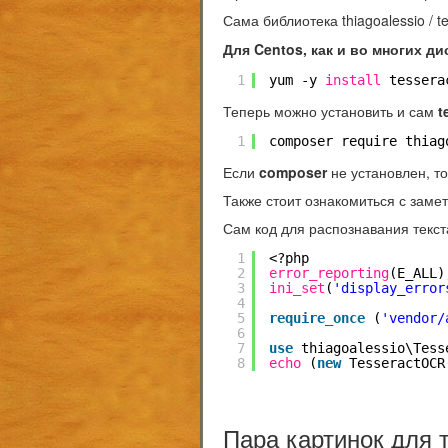
Сама библиотека
thiagoalessio / t
Для
Centos
, как и во многих д
1
yum -y 
install
tessera
Теперь можно установить и сам
t
1
composer require thiag
Если
composer
не установлен, т
Также стоит ознакомиться с замет
Сам код для распознавания текст
1
<?php
2
error_reporting
(E_ALL)
3
ini_set
(
'display_error
4
5
require_once
(
'vendor/
6
7
use
thiagoalessio\Tess
8
echo
(
new
TesseractOCR
Пара картинок для 