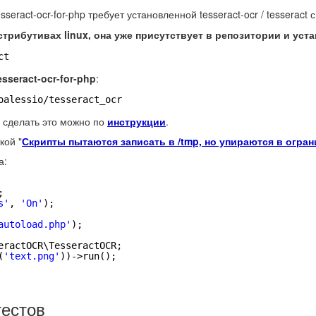
esseract-ocr-for-php
требует установленной
tesseract-ocr / tesseract
с
истрибутивах
linux
, она уже присутствует в репозитории и уст
ct
esseract-ocr-for-php
:
oalessio
/tesseract_ocr
о сделать это можно по
инструкции
.
кой "
Скрипты пытаются записать в /tmp, но упираются в огран
а:
;
s'
, 
'On'
);
autoload.php'
);
eractOCR\TesseractOCR;
(
'text.png'
))->run();
тестов