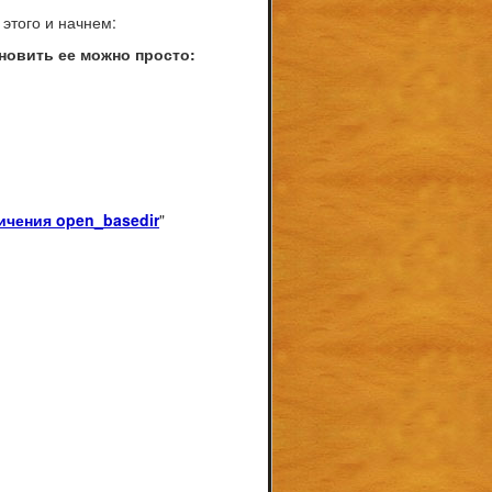
 этого и начнем:
ановить ее можно просто:
ичения open_basedir
"