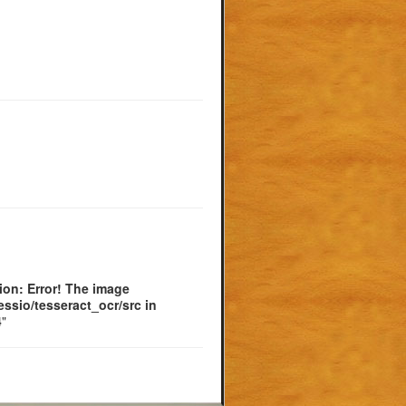
on: Error! The image
ssio/tesseract_ocr/src in
4
"