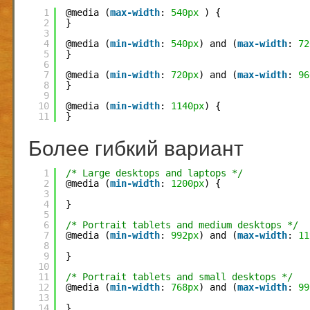
1
@media (
max-width
: 
540px
) {
2
}
3
4
@media (
min-width
: 
540px
) and (
max-width
: 
72
5
}
6
7
@media (
min-width
: 
720px
) and (
max-width
: 
96
8
}
9
10
@media (
min-width
: 
1140px
) {
11
}
Более гибкий вариант
1
/* Large desktops and laptops */
2
@media (
min-width
: 
1200px
) {
3
4
}
5
6
/* Portrait tablets and medium desktops */
7
@media (
min-width
: 
992px
) and (
max-width
: 
11
8
9
}
10
11
/* Portrait tablets and small desktops */
12
@media (
min-width
: 
768px
) and (
max-width
: 
99
13
14
}