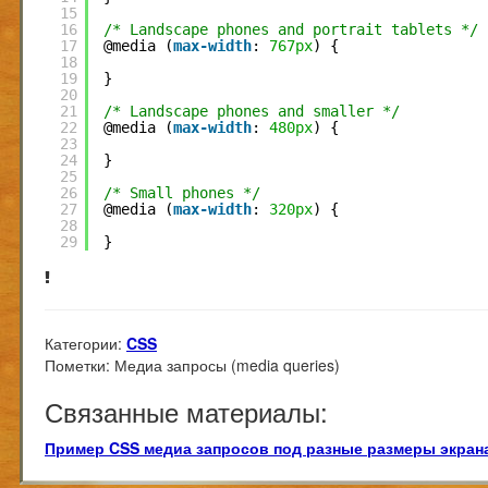
15
16
/* Landscape phones and portrait tablets */
17
@media (
max-width
: 
767px
) {
18
19
}
20
21
/* Landscape phones and smaller */
22
@media (
max-width
: 
480px
) {
23
24
}
25
26
/* Small phones */
27
@media (
max-width
: 
320px
) {
28
29
} 
Категории:
CSS
Пометки:
Медиа запросы (media queries)
Связанные материалы:
Пример CSS медиа запросов под разные размеры экран