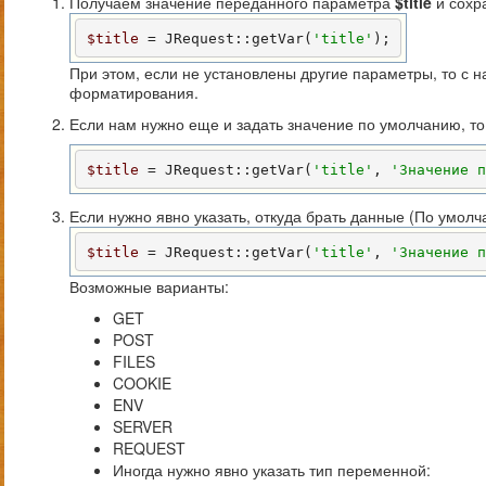
Получаем значение переданного параметра
$
title
и сохр
$title
 = JRequest::getVar(
'title'
);
При этом, если не установлены другие параметры, то с н
форматирования.
Если нам нужно еще и задать значение по умолчанию, т
$title
 = JRequest::getVar(
'title'
, 
'Значение п
Если нужно явно указать, откуда брать данные (По умо
$title
 = JRequest::getVar(
'title'
, 
'Значение п
Возможные варианты:
GET
POST
FILES
COOKIE
ENV
SERVER
REQUEST
Иногда нужно явно указать тип переменной: