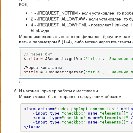
КОД
1 - JREQUEST_NOTRIM - если установлен, то проб
2 - JREQUEST_ALLOWRAW - если установлен, то бу
4 - JREQUEST_ALLOWHTML - позволяет html-код. Но
html-кода.
Можно использовать несколько фильтров. Допустим нам н
пятым параметром 5 (1+4), либо можно через конста
// Через бит
$title
 = JRequest::getVar(
'title'
, 
'Значение п
$title
 = JRequest::getVar(
'title'
, 
'Значение п
/
И наконец, пример работы с массивами.
Массив может быть отправлен следующим образом:
<form action=
"index.php?option=com_test"
 metho
<input type=
"checkbox"
 name=
"elements[]"
 /
<input type=
"checkbox"
 name=
"elements[]"
 /
<input type=
"checkbox"
 name=
"elements[]"
 /
</form>