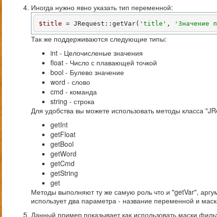
Иногда нужно явно указать тип переменной:
$title
 = JRequest::getVar(
'title'
, 
'Значение п
Так же поддерживаются следующие типы:
int - Целочисленые значения
float - Число с плавающей точкой
bool - Булево значение
word - слово
cmd - команда
string - строка
Для удобства вы можете использовать методы класса "JR
getInt
getFloat
getBool
getWord
getCmd
getString
get
Методы выполняют ту же самую роль что и "getVar", аргу
использует два параметра - название переменной и маск
Данный пример показывает как использовать маски филь