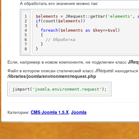
А обработать его значения можно так:
1
$elements
 = JRequest::getVar(
'elements'
, 
2
if
(count(
$elements
))

3
{

4
foreach
(
$elements
as
$key
=>
$val
)

5
  {

6
// Обработка
7
  }

8
}
Если, например в новом компоненте, не подключен класс
JReq
Файл в котором описан статический класс JRequest находиться
/libraries/joomla/environment/request.php
jimport(
'joomla.environment.request'
);
Категории:
CMS Joomla 1.5.X
,
Joomla