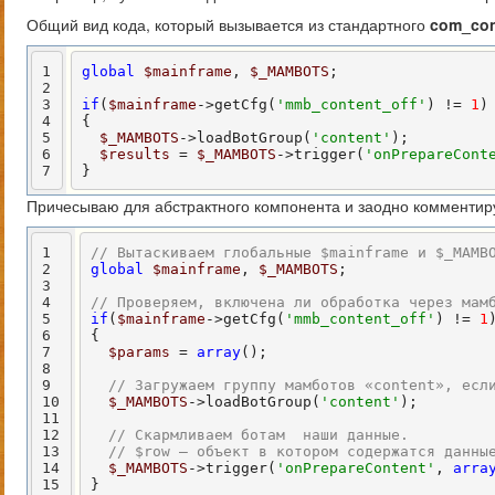
Общий вид кода, который вызывается из стандартного
com_con
1
global
$mainframe
, 
$_MAMBOTS
;

2
3
if
(
$mainframe
->getCfg(
'mmb_content_off'
) != 
1
)

4
{

5
$_MAMBOTS
->loadBotGroup(
'content'
);

6
$results
 = 
$_MAMBOTS
->trigger(
'onPrepareCont
7
}
Причесываю для абстрактного компонента и заодно комментир
1
// Вытаскиваем глобальные $mainframe и $_MAMB
2
global
$mainframe
, 
$_MAMBOTS
;

3
4
// Проверяем, включена ли обработка через мам
5
if
(
$mainframe
->getCfg(
'mmb_content_off'
) != 
1
)
6
{

7
$params
 = 
array
();

8
9
// Загружаем группу мамботов «content», есл
10
$_MAMBOTS
->loadBotGroup(
'content'
);

11
12
// Скармливаем ботам  наши данные.
13
// $row – объект в котором содержатся данны
14
$_MAMBOTS
->trigger(
'onPrepareContent'
, 
arra
15
}