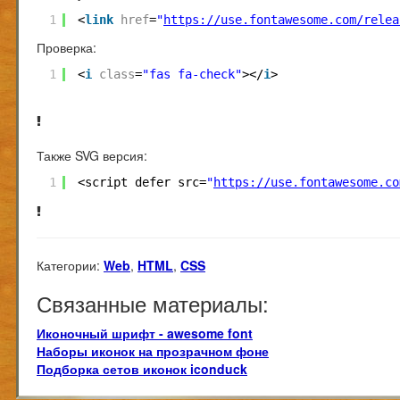
1
<
link
href
=
"
https://use.fontawesome.com/relea
Проверка:
1
<
i
class
=
"fas fa-check"
></
i
>
Также SVG версия:
1
<script defer src=
"
https://use.fontawesome.co
Категории:
Web
,
HTML
,
CSS
Связанные материалы:
Иконочный шрифт - awesome font
Наборы иконок на прозрачном фоне
Подборка сетов иконок iconduck