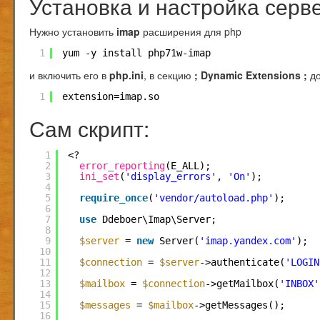
Установка и настройка серв
Нужно установить
imap
расширения для php
1
yum -y install php71w-imap
и включить его в
php.ini
, в секцию
; Dynamic Extensions ;
до
1
extension=imap.so
Сам скрипт:
1
<?
2
error_reporting
(E_ALL);
3
ini_set
(
'display_errors'
, 
'On'
);
4
5
require_once
(
'vendor/autoload.php'
);
6
7
use
Ddeboer\Imap\Server;
8
9
$server
= 
new
Server(
'imap.yandex.com'
);
10
11
$connection
= 
$server
->authenticate(
'LOGIN
12
13
$mailbox
= 
$connection
->getMailbox(
'INBOX'
14
15
$messages
= 
$mailbox
->getMessages();
16