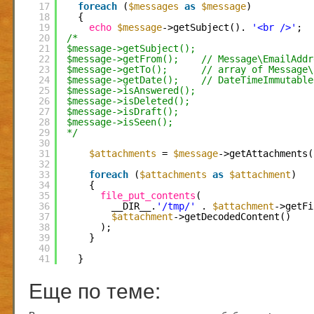
17
foreach
(
$messages
as
$message
)
18
{
19
echo
$message
->getSubject(). 
'<br />'
;
20
/*
21
$message->getSubject();
22
$message->getFrom();    // Message\EmailAddr
23
$message->getTo();      // array of Message\
24
$message->getDate();    // DateTimeImmutable
25
$message->isAnswered();
26
$message->isDeleted();
27
$message->isDraft();
28
$message->isSeen();
29
*/
30
31
$attachments
= 
$message
->getAttachments(
32
33
foreach
(
$attachments
as
$attachment
)
34
{
35
file_put_contents
(
36
__DIR__.
'/tmp/'
. 
$attachment
->getFi
37
$attachment
->getDecodedContent()
38
); 
39
}
40
41
}
Еще по теме: