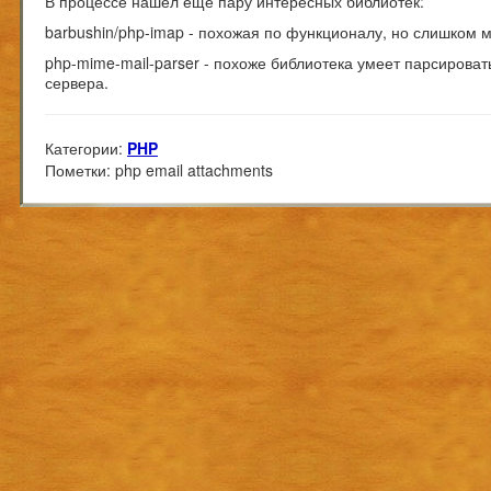
В процессе нашел еще пару интересных библиотек:
barbushin/php-imap
- похожая по функционалу, но слишком 
php-mime-mail-parser
- похоже библиотека умеет парсировать
сервера.
Категории:
PHP
Пометки:
php email attachments