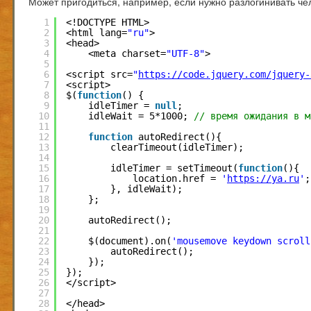
Может пригодиться, например, если нужно разлогинивать че
1
<!DOCTYPE HTML>
2
<html lang=
"ru"
>
3
<head>
4
<meta charset=
"UTF-8"
>
5
6
<script src=
"
https://code.jquery.com/jquery-
7
<script>
8
$(
function
() {
9
idleTimer = 
null
;
10
idleWait = 5*1000; 
// время ожидания в м
11
12
function
autoRedirect(){
13
clearTimeout(idleTimer);
14
15
idleTimer = setTimeout(
function
(){
16
location.href = 
'
https://ya.ru
'
;
17
}, idleWait);
18
};
19
20
autoRedirect();
21
22
$(document).on(
'mousemove keydown scroll
23
autoRedirect();
24
});
25
});
26
</script>
27
28
</head>