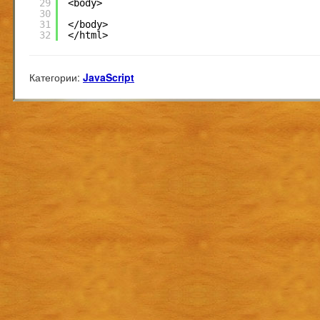
29
<body>
30
31
</body>
32
</html>
Категории:
JavaScript