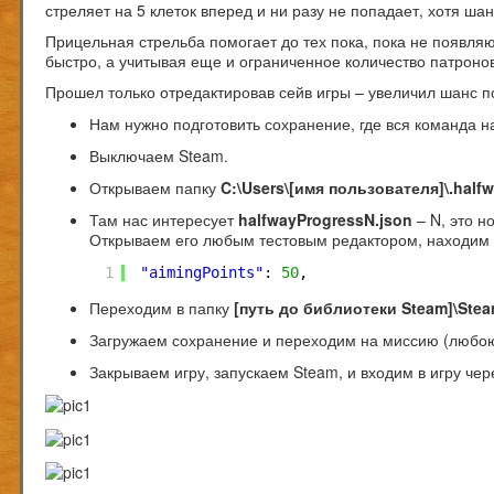
стреляет на 5 клеток вперед и ни разу не попадает, хотя ша
Прицельная стрельба помогает до тех пока, пока не появля
быстро, а учитывая еще и ограниченное количество патронов
Прошел только отредактировав сейв игры – увеличил шанс п
Нам нужно подготовить сохранение, где вся команда на
Выключаем Steam.
Открываем папку
C:\Users\[имя пользователя]\.halfw
Там нас интересует
halfwayProgressN.json
– N, это н
Открываем его любым тестовым редактором, находим
1
"aimingPoints"
: 
50
,
Переходим в папку
[путь до библиотеки Steam]\Ste
Загружаем сохранение и переходим на миссию (любо
Закрываем игру, запускаем Steam, и входим в игру чере