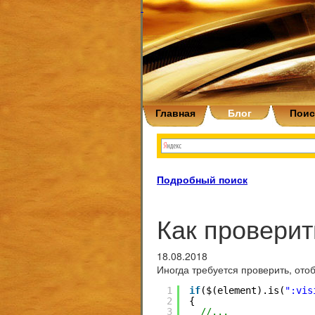
Главная
Блог
Поис
Подробный поиск
Как проверит
18.08.2018
Иногда требуется проверить, отоб
1
if
($(element).is(
":vis
2
{
3
//...