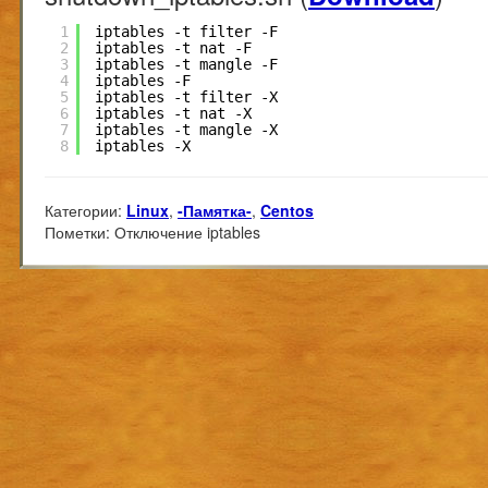
1
iptables -t filter -F
2
iptables -t nat -F
3
iptables -t mangle -F
4
iptables -F
5
iptables -t filter -X
6
iptables -t nat -X
7
iptables -t mangle -X
8
iptables -X
Категории:
Linux
,
-Памятка-
,
Centos
Пометки:
Отключение iptables