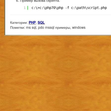
Пример вызова скрипта:
1
c:\>c:\php70\php -f c:\path\script.php
Категории:
PHP
,
SQL
Пометки:
ms sql, pdo mssql примеры, windows