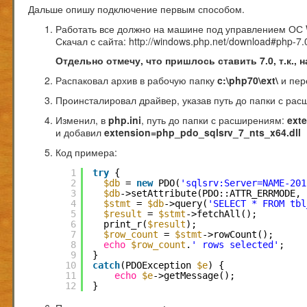
Дальше опишу подключение первым способом.
Работать все должно на машине под управлением ОС 
Скачал с сайта:
http://windows.php.net/download#php-7.
Отдельно отмечу, что пришлось ставить 7.0, т.к., 
Распаковал архив в рабочую папку
c:\php70\ext\
и пер
Проинсталировал драйвер, указав путь до папки с ра
Изменил, в
php.ini
, путь до папки с расширениям:
exte
и добавил
extension=php_pdo_sqlsrv_7_nts_x64.dll
Код примера:
1
try
{
2
$db
= 
new
PDO(
'sqlsrv:Server=NAME-201
3
$db
->setAttribute(PDO::ATTR_ERRMODE, 
4
$stmt
= 
$db
->query(
'SELECT * FROM tbl
5
$result
= 
$stmt
->fetchAll();
6
print_r(
$result
);
7
$row_count
= 
$stmt
->rowCount();
8
echo
$row_count
.
' rows selected'
;
9
}
10
catch
(PDOException 
$e
) {
11
echo
$e
->getMessage();
12
}