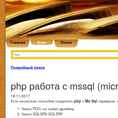
Главная
Блог
Поиск
Подробный поиск
php работа с mssql (micro
18.11.2017
Есть несколько способов соединить
php
с
Ms Sql
сервером, в
Через PDO, но нужен
драйвер
Через SQLSRV
SQLSRV