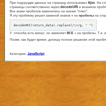
При подгруздке данных на страницу использовал
Ajax
. На с
страницы соответственно через
decodeURI
и возникла проб
Все знаки пробелов заменились на значки "плюс".
Я эту проблему решил заменой знаков
+
на
пробелы
на стор
decodeURI(return_data).replace(/\+/g, 
" "
)
У способа есть минус, он заменяет
ВСЕ
+ на пробелы. Т.е. 
Позже, как будет время, допишу полное решение этой пробле
Категории:
JavaScript