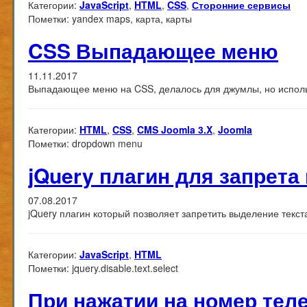
Категории:
JavaScript
,
HTML
,
CSS
,
Сторонние сервисы
Пометки:
yandex maps, карта, карты
CSS Выпадающее меню
11.11.2017
Выпадающее меню на CSS, делалось для джумлы, но исполь
Категории:
HTML
,
CSS
,
CMS Joomla 3.X
,
Joomla
Пометки:
dropdown menu
jQuery плагин для запрета
07.08.2017
jQuery плагин который позволяет запретить выделение текст
Категории:
JavaScript
,
HTML
Пометки:
jquery.disable.text.select
При нажатии на номер тел