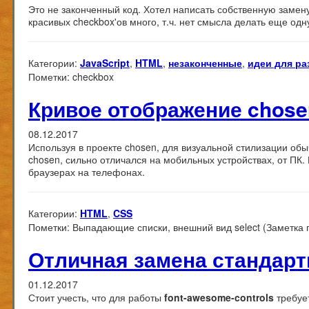
Это не законченный код. Хотел написать собственную замену
красивых checkbox'ов много, т.ч. нет смысла делать еще одн
Категории:
JavaScript
,
HTML
,
незаконченные
,
идеи для ра
Пометки:
checkbox
Кривое отображение chos
08.12.2017
Используя в проекте chosen, для визуальной стилизации обы
chosen, сильно отличался на мобильных устройствах, от ПК.
браузерах на телефонах.
Категории:
HTML
,
CSS
Пометки:
Выпадающие списки, внешний вид select (Заметка 
Отличная замена стандарт
01.12.2017
Стоит учесть, что для работы
font-awesome-controls
требуе